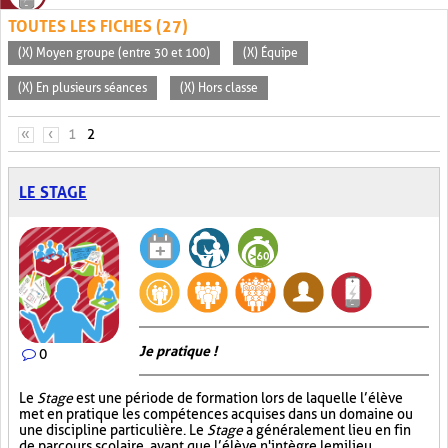
TOUTES LES FICHES (27)
(X) Moyen groupe (entre 30 et 100)
(X) Équipe
(X) En plusieurs séances
(X) Hors classe
PAGES
«
‹
1
2
LE STAGE
Je pratique !
0
Le
Stage
est une période de formation lors de laquelle l’élève
met en pratique les compétences acquises dans un domaine ou
une discipline particulière. Le
Stage
a généralement lieu en fin
de parcours scolaire, avant que l’élève n'intègre le milieu