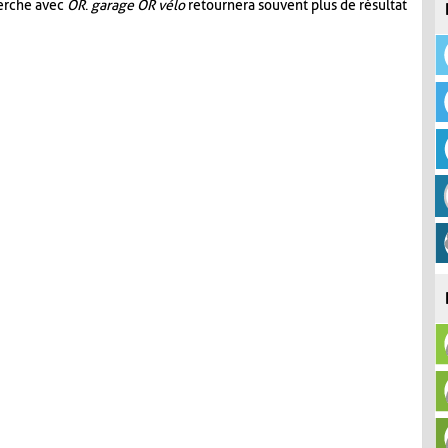
herche avec
OR
.
garage OR vélo
retournera souvent plus de résultat