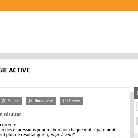
IE ACTIVE
(X) Équipe
(X) Hors classe
(X) Élevée
n résultat
 correcte.
our des expressions pour rechercher chaque mot séparément.
nt plus de résultat que
"garage à vélo"
.