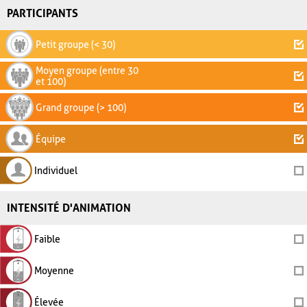
PARTICIPANTS
Petit groupe (< 30)
Moyen groupe (entre 30
et 100)
Grand groupe (> 100)
Équipe
Individuel
INTENSITÉ D'ANIMATION
Faible
Moyenne
Élevée