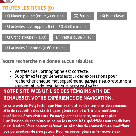
TOUTES LES FICHES (0)
(X) Moyen groupe (entre 30 et 100)
(X) Équipe
(X) Hors classe
(X) Activités développées (Entre 30 et 60 minutes)
(X) Grand groupe (> 100)
(X) Petit groupe (< 30)
(X) Activités élaborées (> 60 minutes)
Votre recherche n'a donné aucun résultat
Vérifiez que l'orthographe est correcte.
Supprimez les guillemets autour des expressions pour
rechercher chaque mot séparément.
garage à vélo
retournera
souvent plus de résultat que
"garage à vélo"
.
NOTRE SITE WEB UTILISE DES TÉMOINS AFIN DE
Envisagez d'élargir votre recherche avec
OR
.
garage OR vélo
retournera souvent plus de résultat que
garage à vélo
.
REHAUSSER VOTRE EXPÉRIENCE DE NAVIGATION.
Le site web de Polytechnique Montréal utilise des témoins de connexion
afin de recueillir des statistiques générales et offrir une meilleure
expérience à ses visiteurs. En naviguant sur le site, vous acceptez
l’utilisation de ces témoins selon les modalités spécifiées aux conditions
d’utilisation. Vous pouvez refuser les témoins de connexion en modifiant
vos paramètres de navigation. Pour en savoir plus sur le recours aux