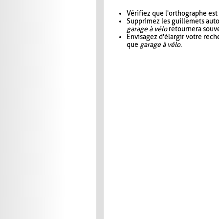
Vérifiez que l'orthographe est
Supprimez les guillemets aut
garage à vélo
retournera souve
Envisagez d'élargir votre rec
que
garage à vélo
.