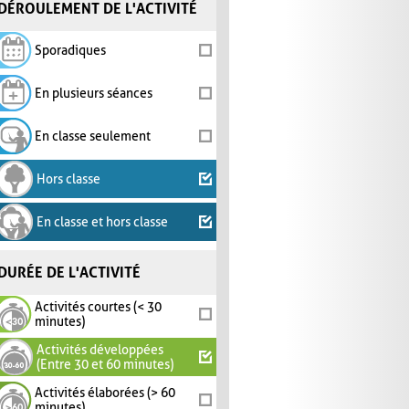
DÉROULEMENT DE L'ACTIVITÉ
Sporadiques
En plusieurs séances
En classe seulement
Hors classe
En classe et hors classe
DURÉE DE L'ACTIVITÉ
Activités courtes (< 30
minutes)
Activités développées
(Entre 30 et 60 minutes)
Activités élaborées (> 60
minutes)