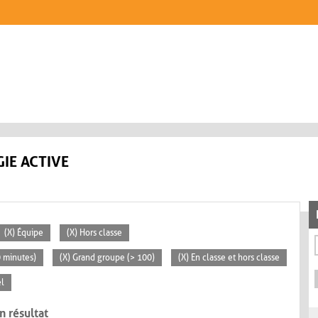
IE ACTIVE
(X) Équipe
(X) Hors classe
0 minutes)
(X) Grand groupe (> 100)
(X) En classe et hors classe
el
n résultat