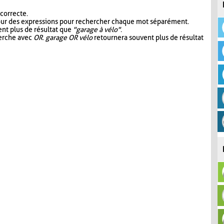
 correcte.
our des expressions pour rechercher chaque mot séparément.
nt plus de résultat que
"garage à vélo"
.
herche avec
OR
.
garage OR vélo
retournera souvent plus de résultat