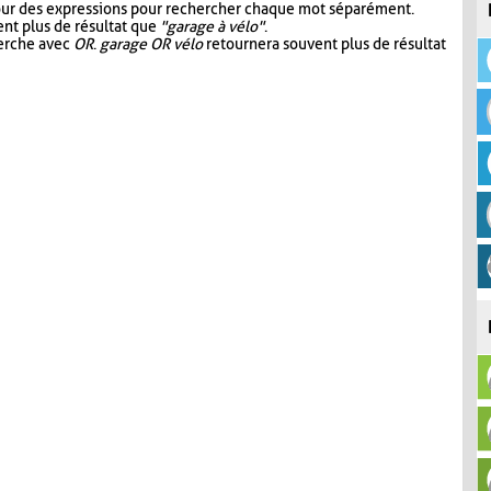
our des expressions pour rechercher chaque mot séparément.
nt plus de résultat que
"garage à vélo"
.
herche avec
OR
.
garage OR vélo
retournera souvent plus de résultat