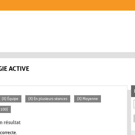
IE ACTIVE
(X) Équipe
(X) En plusieurs séances
(X) Moyenne
 100)
n résultat
 correcte.