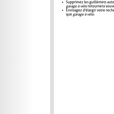
Supprimez les guillemets aut
garage à vélo
retournera souve
Envisagez d'élargir votre rec
que
garage à vélo
.