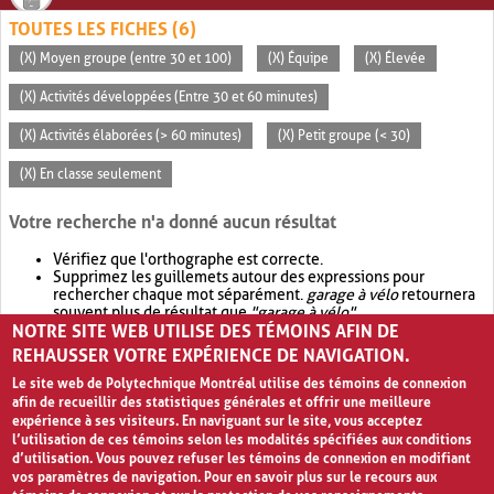
TOUTES LES FICHES (6)
(X) Moyen groupe (entre 30 et 100)
(X) Équipe
(X) Élevée
(X) Activités développées (Entre 30 et 60 minutes)
(X) Activités élaborées (> 60 minutes)
(X) Petit groupe (< 30)
(X) En classe seulement
Votre recherche n'a donné aucun résultat
Vérifiez que l'orthographe est correcte.
Supprimez les guillemets autour des expressions pour
rechercher chaque mot séparément.
garage à vélo
retournera
souvent plus de résultat que
"garage à vélo"
.
NOTRE SITE WEB UTILISE DES TÉMOINS AFIN DE
Envisagez d'élargir votre recherche avec
OR
.
garage OR vélo
retournera souvent plus de résultat que
garage à vélo
.
REHAUSSER VOTRE EXPÉRIENCE DE NAVIGATION.
Le site web de Polytechnique Montréal utilise des témoins de connexion
afin de recueillir des statistiques générales et offrir une meilleure
expérience à ses visiteurs. En naviguant sur le site, vous acceptez
l’utilisation de ces témoins selon les modalités spécifiées aux conditions
d’utilisation. Vous pouvez refuser les témoins de connexion en modifiant
vos paramètres de navigation. Pour en savoir plus sur le recours aux