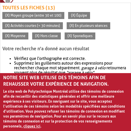
TOUTES LES FICHES (13)
(X) Moyen groupe (entre 30 et 100)
(X) Équipe
(X) Activités courtes (< 30 minutes)
(X) En plusieurs séances
(X) Moyenne
(X) Hors classe
(X) Sporadiques
Votre recherche n'a donné aucun résultat
Vérifiez que l'orthographe est correcte.
Supprimez les guillemets autour des expressions pour
rechercher chaque mot séparément.
garage à vélo
retournera
souvent plus de résultat que
"garage à vélo"
.
NOTRE SITE WEB UTILISE DES TÉMOINS AFIN DE
Envisagez d'élargir votre recherche avec
OR
.
garage OR vélo
retournera souvent plus de résultat que
garage à vélo
.
REHAUSSER VOTRE EXPÉRIENCE DE NAVIGATION.
Le site web de Polytechnique Montréal utilise des témoins de connexion
afin de recueillir des statistiques générales et offrir une meilleure
expérience à ses visiteurs. En naviguant sur le site, vous acceptez
l’utilisation de ces témoins selon les modalités spécifiées aux conditions
d’utilisation. Vous pouvez refuser les témoins de connexion en modifiant
vos paramètres de navigation. Pour en savoir plus sur le recours aux
témoins de connexion et sur la protection de vos renseignements
personnels,
cliquez ici
.
Avis de confidentialité et conditions d’utilisation