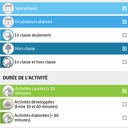
Sporadiques
En plusieurs séances
En classe seulement
Hors classe
En classe et hors classe
DURÉE DE L'ACTIVITÉ
Activités courtes (< 30
minutes)
Activités développées
(Entre 30 et 60 minutes)
Activités élaborées (> 60
minutes)