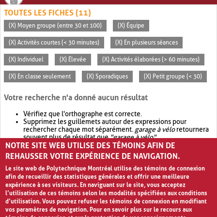
TOUTES LES FICHES (11)
(X) Moyen groupe (entre 30 et 100)
(X) Équipe
(X) Activités courtes (< 30 minutes)
(X) En plusieurs séances
(X) Individuel
(X) Élevée
(X) Activités élaborées (> 60 minutes)
(X) En classe seulement
(X) Sporadiques
(X) Petit groupe (< 30)
Votre recherche n'a donné aucun résultat
Vérifiez que l'orthographe est correcte.
Supprimez les guillemets autour des expressions pour
rechercher chaque mot séparément.
garage à vélo
retournera
souvent plus de résultat que
"garage à vélo"
.
NOTRE SITE WEB UTILISE DES TÉMOINS AFIN DE
Envisagez d'élargir votre recherche avec
OR
.
garage OR vélo
retournera souvent plus de résultat que
garage à vélo
.
REHAUSSER VOTRE EXPÉRIENCE DE NAVIGATION.
Le site web de Polytechnique Montréal utilise des témoins de connexion
afin de recueillir des statistiques générales et offrir une meilleure
expérience à ses visiteurs. En naviguant sur le site, vous acceptez
l’utilisation de ces témoins selon les modalités spécifiées aux conditions
d’utilisation. Vous pouvez refuser les témoins de connexion en modifiant
vos paramètres de navigation. Pour en savoir plus sur le recours aux