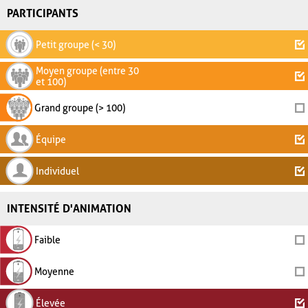
PARTICIPANTS
Petit groupe (< 30)
Moyen groupe (entre 30
et 100)
Grand groupe (> 100)
Équipe
Individuel
INTENSITÉ D'ANIMATION
Faible
Moyenne
Élevée