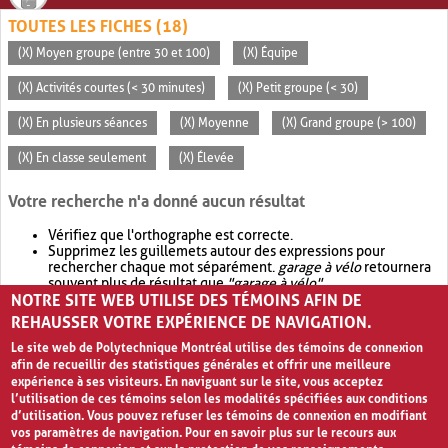
TOUTES LES FICHES (18)
(X) Moyen groupe (entre 30 et 100)
(X) Équipe
(X) Activités courtes (< 30 minutes)
(X) Petit groupe (< 30)
(X) En plusieurs séances
(X) Moyenne
(X) Grand groupe (> 100)
(X) En classe seulement
(X) Élevée
Votre recherche n'a donné aucun résultat
Vérifiez que l'orthographe est correcte.
Supprimez les guillemets autour des expressions pour
rechercher chaque mot séparément.
garage à vélo
retournera
souvent plus de résultat que
"garage à vélo"
.
NOTRE SITE WEB UTILISE DES TÉMOINS AFIN DE
Envisagez d'élargir votre recherche avec
OR
.
garage OR vélo
retournera souvent plus de résultat que
garage à vélo
.
REHAUSSER VOTRE EXPÉRIENCE DE NAVIGATION.
Le site web de Polytechnique Montréal utilise des témoins de connexion
afin de recueillir des statistiques générales et offrir une meilleure
expérience à ses visiteurs. En naviguant sur le site, vous acceptez
l’utilisation de ces témoins selon les modalités spécifiées aux conditions
d’utilisation. Vous pouvez refuser les témoins de connexion en modifiant
vos paramètres de navigation. Pour en savoir plus sur le recours aux