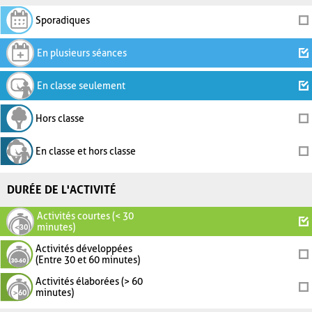
Sporadiques
En plusieurs séances
En classe seulement
Hors classe
En classe et hors classe
DURÉE DE L'ACTIVITÉ
Activités courtes (< 30
minutes)
Activités développées
(Entre 30 et 60 minutes)
Activités élaborées (> 60
minutes)