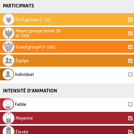
PARTICIPANTS
Petit groupe (< 30)
Moyen groupe (entre 30
et 100)
Grand groupe (> 100)
Équipe
Individuel
INTENSITÉ D'ANIMATION
Faible
Moyenne
Élevée