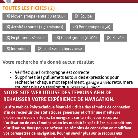
TOUTES LES FICHES (2)
(X) Moyen groupe (entre 30 et 100)
(X) Équipe
(X) Activités courtes (< 30 minutes)
(X) Petit groupe (< 30)
(X) En plusieurs séances
(X) Grand groupe (> 100)
(X) Élevée
(X) Individuel
(X) En classe et hors classe
Votre recherche n'a donné aucun résultat
Vérifiez que l'orthographe est correcte.
Supprimez les guillemets autour des expressions pour
rechercher chaque mot séparément.
garage à vélo
retournera
souvent plus de résultat que
"garage à vélo"
.
NOTRE SITE WEB UTILISE DES TÉMOINS AFIN DE
Envisagez d'élargir votre recherche avec
OR
.
garage OR vélo
retournera souvent plus de résultat que
garage à vélo
.
REHAUSSER VOTRE EXPÉRIENCE DE NAVIGATION.
Le site web de Polytechnique Montréal utilise des témoins de connexion
afin de recueillir des statistiques générales et offrir une meilleure
expérience à ses visiteurs. En naviguant sur le site, vous acceptez
l’utilisation de ces témoins selon les modalités spécifiées aux conditions
d’utilisation. Vous pouvez refuser les témoins de connexion en modifiant
vos paramètres de navigation. Pour en savoir plus sur le recours aux