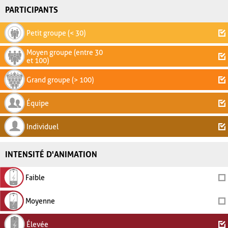
PARTICIPANTS
Petit groupe (< 30)
Moyen groupe (entre 30
et 100)
Grand groupe (> 100)
Équipe
Individuel
INTENSITÉ D'ANIMATION
Faible
Moyenne
Élevée