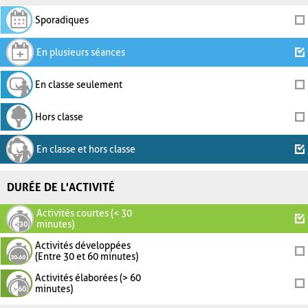
Sporadiques
En plusieurs séances
En classe seulement
Hors classe
En classe et hors classe
DURÉE DE L'ACTIVITÉ
Activités courtes (< 30
minutes)
Activités développées
(Entre 30 et 60 minutes)
Activités élaborées (> 60
minutes)