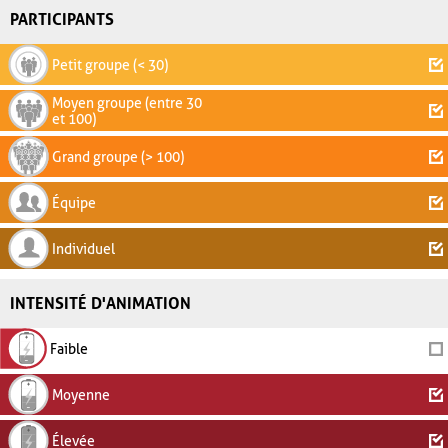
PARTICIPANTS
Petit groupe (< 30)
Moyen groupe (entre 30
et 100)
Grand groupe (> 100)
Équipe
Individuel
INTENSITÉ D'ANIMATION
Faible
Moyenne
Élevée