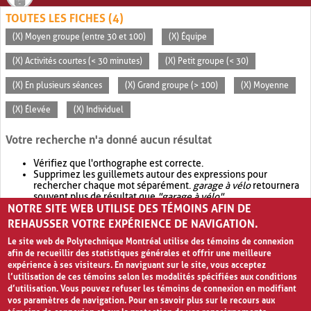
TOUTES LES FICHES (4)
(X) Moyen groupe (entre 30 et 100)
(X) Équipe
(X) Activités courtes (< 30 minutes)
(X) Petit groupe (< 30)
(X) En plusieurs séances
(X) Grand groupe (> 100)
(X) Moyenne
(X) Élevée
(X) Individuel
Votre recherche n'a donné aucun résultat
Vérifiez que l'orthographe est correcte.
Supprimez les guillemets autour des expressions pour
rechercher chaque mot séparément.
garage à vélo
retournera
souvent plus de résultat que
"garage à vélo"
.
NOTRE SITE WEB UTILISE DES TÉMOINS AFIN DE
Envisagez d'élargir votre recherche avec
OR
.
garage OR vélo
retournera souvent plus de résultat que
garage à vélo
.
REHAUSSER VOTRE EXPÉRIENCE DE NAVIGATION.
Le site web de Polytechnique Montréal utilise des témoins de connexion
afin de recueillir des statistiques générales et offrir une meilleure
expérience à ses visiteurs. En naviguant sur le site, vous acceptez
l’utilisation de ces témoins selon les modalités spécifiées aux conditions
d’utilisation. Vous pouvez refuser les témoins de connexion en modifiant
vos paramètres de navigation. Pour en savoir plus sur le recours aux