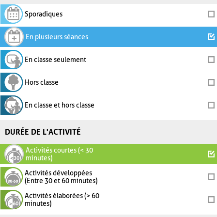
Sporadiques
En plusieurs séances
En classe seulement
Hors classe
En classe et hors classe
DURÉE DE L'ACTIVITÉ
Activités courtes (< 30
minutes)
Activités développées
(Entre 30 et 60 minutes)
Activités élaborées (> 60
minutes)