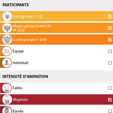
PARTICIPANTS
Petit groupe (< 30)
Moyen groupe (entre 30
et 100)
Grand groupe (> 100)
Équipe
Individuel
INTENSITÉ D'ANIMATION
Faible
Moyenne
Élevée