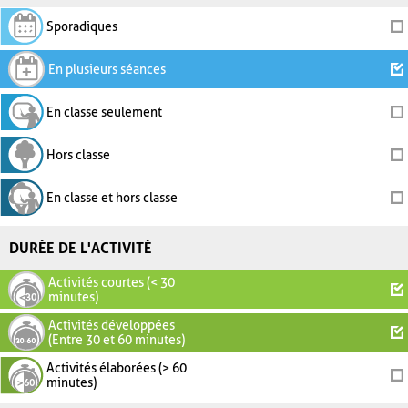
Sporadiques
En plusieurs séances
En classe seulement
Hors classe
En classe et hors classe
DURÉE DE L'ACTIVITÉ
Activités courtes (< 30
minutes)
Activités développées
(Entre 30 et 60 minutes)
Activités élaborées (> 60
minutes)