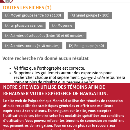
TOUTES LES FICHES (2)
(X) Moyen groupe (entre 30 et 100)
(X) Grand groupe (> 100)
(X) En plusieurs séances
(X) Moyenne
(X) Activités développées (Entre 30 et 60 minutes)
(X) Activités courtes (< 30 minutes)
(X) Petit groupe (< 30)
Votre recherche n'a donné aucun résultat
Vérifiez que l'orthographe est correcte.
Supprimez les guillemets autour des expressions pour
rechercher chaque mot séparément.
garage à vélo
retournera
souvent plus de résultat que
"garage à vélo"
.
NOTRE SITE WEB UTILISE DES TÉMOINS AFIN DE
Envisagez d'élargir votre recherche avec
OR
.
garage OR vélo
retournera souvent plus de résultat que
garage à vélo
.
REHAUSSER VOTRE EXPÉRIENCE DE NAVIGATION.
Le site web de Polytechnique Montréal utilise des témoins de connexion
afin de recueillir des statistiques générales et offrir une meilleure
expérience à ses visiteurs. En naviguant sur le site, vous acceptez
l’utilisation de ces témoins selon les modalités spécifiées aux conditions
d’utilisation. Vous pouvez refuser les témoins de connexion en modifiant
vos paramètres de navigation. Pour en savoir plus sur le recours aux