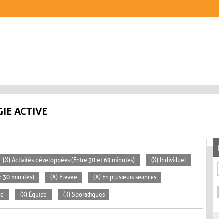
IE ACTIVE
(X) Activités développées (Entre 30 et 60 minutes)
(X) Individuel
(< 30 minutes)
(X) Élevée
(X) En plusieurs séances
le
(X) Équipe
(X) Sporadiques