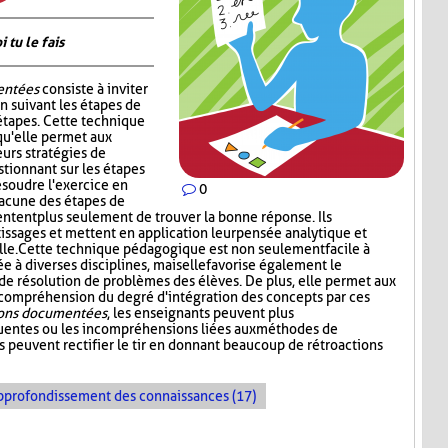
tu le fais
entées
consiste à inviter
n suivant les étapes de
étapes. Cette technique
qu'elle permet aux
urs stratégies de
tionnant sur les étapes
ésoudre l'exercice en
0
hacune des étapes de
tentent plus seulement de trouver la bonne réponse. Ils
tissages et mettent en application leur pensée analytique et
le. Cette technique pédagogique est non seulement facile à
 à diverses disciplines, mais elle favorise également le
résolution de problèmes des élèves. De plus, elle permet aux
 compréhension du degré d'intégration des concepts par ces
ions documentées
, les enseignants peuvent plus
quentes ou les incompréhensions liées aux méthodes de
ls peuvent rectifier le tir en donnant beaucoup de rétroactions
pprofondissement des connaissances (17)