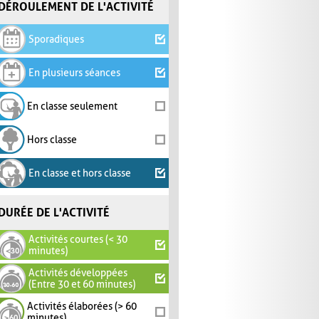
DÉROULEMENT DE L'ACTIVITÉ
Sporadiques
En plusieurs séances
En classe seulement
Hors classe
En classe et hors classe
DURÉE DE L'ACTIVITÉ
Activités courtes (< 30
minutes)
Activités développées
(Entre 30 et 60 minutes)
Activités élaborées (> 60
minutes)