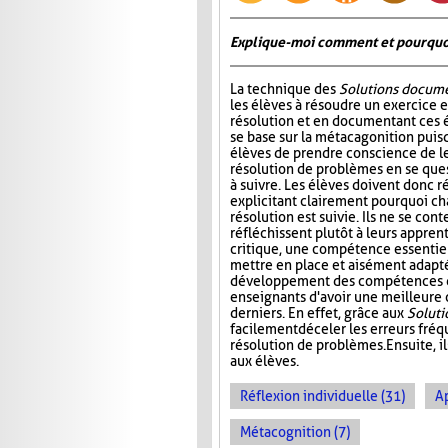
Explique-moi comment et pourquoi 
La technique des
Solutions docum
les élèves à résoudre un exercice e
résolution et en documentant ces 
se base sur la métacagonition puis
élèves de prendre conscience de le
résolution de problèmes en se ques
à suivre. Les élèves doivent donc r
explicitant clairement pourquoi c
résolution est suivie. Ils ne se con
réfléchissent plutôt à leurs appren
critique, une compétence essentiel
mettre en place et aisément adaptée
développement des compétences de 
enseignants d'avoir une meilleure
derniers. En effet, grâce aux
Solut
facilement déceler les erreurs fré
résolution de problèmes. Ensuite, i
aux élèves.
Réflexion individuelle (31)
A
Métacognition (7)