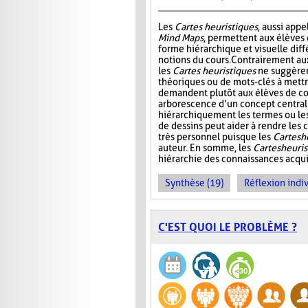
Les
Cartes heuristiques
, aussi app
Mind Maps
, permettent aux élèves
forme hiérarchique et visuelle diff
notions du cours. Contrairement a
les
Cartes heuristiques
ne suggèren
théoriques ou de mots-clés à mettre
demandent plutôt aux élèves de co
arborescence d’un concept central
hiérarchiquement les termes ou les i
de dessins peut aider à rendre les c
très personnel puisque les
Cartes h
auteur. En somme, les
Cartes heuri
hiérarchie des connaissances acquis
Synthèse (19)
Réflexion indiv
C'EST QUOI LE PROBLÈME ?