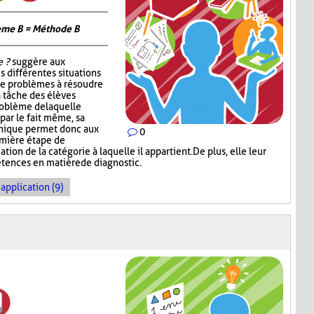
ème B = Méthode B
e ?
suggère aux
s différentes situations
de problèmes à résoudre
a tâche des élèves
problème de laquelle
par le fait même, sa
hnique permet donc aux
0
emière étape de
ation de la catégorie à laquelle il appartient. De plus, elle leur
ences en matière de diagnostic.
application (9)