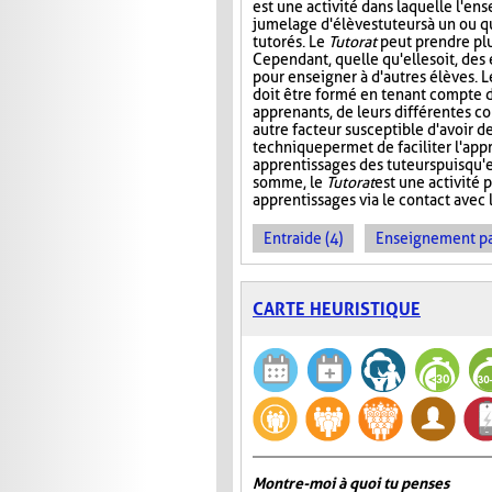
est une activité dans laquelle l'en
jumelage d'élèves tuteurs à un ou 
tutorés. Le
Tutorat
peut prendre plu
Cependant, quelle qu'elle soit, des 
pour enseigner à d'autres élèves. L
doit être formé en tenant compte d
apprenants, de leurs différentes c
autre facteur susceptible d'avoir de
technique permet de faciliter l'app
apprentissages des tuteurs puisqu'
somme, le
Tutorat
est une activité p
apprentissages via le contact avec l
Entraide (4)
Enseignement par 
CARTE HEURISTIQUE
Montre-moi à quoi tu penses