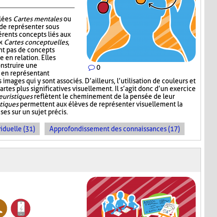
elées
Cartes mentales
ou
 de représenter sous
érents concepts liés aux
ux
Cartes conceptuelles
,
t pas de concepts
 en relation. Elles
nstruire une
0
 en représentant
mages qui y sont associés. D’ailleurs, l’utilisation de couleurs et
artes plus significatives visuellement. Il s’agit donc d’un exercice
euristiques
reflètent le cheminement de la pensée de leur
stiques
permettent aux élèves de représenter visuellement la
es sur un sujet précis.
iduelle (31)
Approfondissement des connaissances (17)