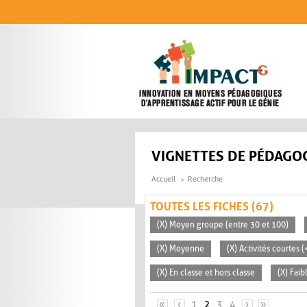
Aller au contenu principal
VIGNETTES DE PÉDAGOG
Accueil
Recherche
TOUTES LES FICHES (67)
(X) Moyen groupe (entre 30 et 100)
(X) Moyenne
(X) Activités courtes 
(X) En classe et hors classe
(X) Faib
PAGES
«
‹
1
2
3
4
›
»