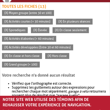
TOUTES LES FICHES (13)
(X) Moyen groupe (entre 30 et 100)
(X) Activités courtes (< 30 minutes)
(X) En plusieurs séances
(X) Sporadiques
(X) Élevée
(X) En classe seulement
(X) Activités élaborées (> 60 minutes)
(X) Activités développées (Entre 30 et 60 minutes)
(X) En classe et hors classe
(X) Hors classe
(X) Grand groupe (> 100)
Votre recherche n'a donné aucun résultat
Vérifiez que l'orthographe est correcte.
Supprimez les guillemets autour des expressions pour
rechercher chaque mot séparément.
garage à vélo
retournera
souvent plus de résultat que
"garage à vélo"
.
NOTRE SITE WEB UTILISE DES TÉMOINS AFIN DE
Envisagez d'élargir votre recherche avec
OR
.
garage OR vélo
retournera souvent plus de résultat que
garage à vélo
.
REHAUSSER VOTRE EXPÉRIENCE DE NAVIGATION.