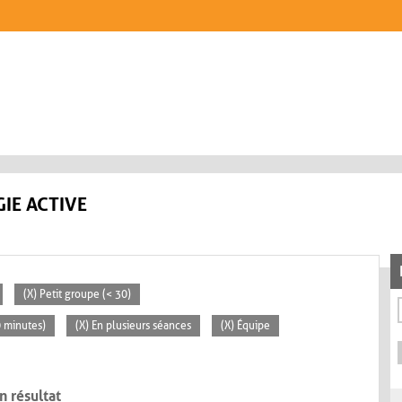
IE ACTIVE
(X) Petit groupe (< 30)
0 minutes)
(X) En plusieurs séances
(X) Équipe
n résultat