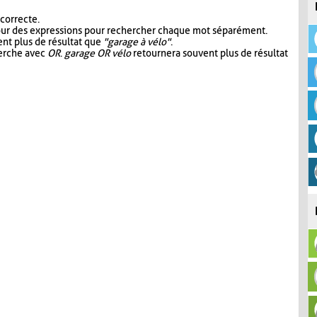
 correcte.
our des expressions pour rechercher chaque mot séparément.
nt plus de résultat que
"garage à vélo"
.
herche avec
OR
.
garage OR vélo
retournera souvent plus de résultat