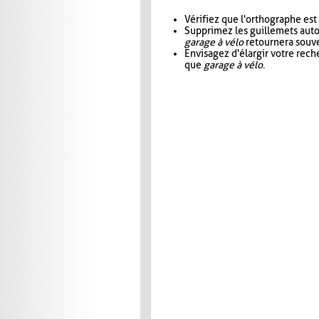
Vérifiez que l'orthographe est
Supprimez les guillemets aut
garage à vélo
retournera souve
Envisagez d'élargir votre rec
que
garage à vélo
.