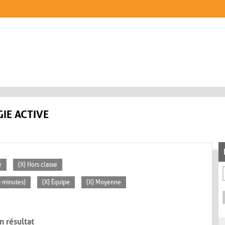
IE ACTIVE
e
(X) Hors classe
0 minutes)
(X) Équipe
(X) Moyenne
n résultat