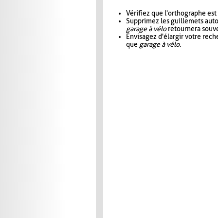
Vérifiez que l'orthographe est
Supprimez les guillemets aut
garage à vélo
retournera souve
Envisagez d'élargir votre rec
que
garage à vélo
.