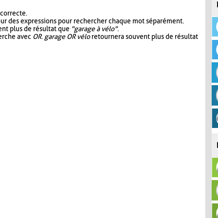
 correcte.
our des expressions pour rechercher chaque mot séparément.
nt plus de résultat que
"garage à vélo"
.
herche avec
OR
.
garage OR vélo
retournera souvent plus de résultat