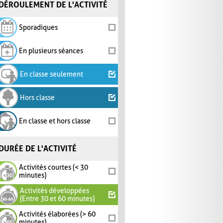
DÉROULEMENT DE L'ACTIVITÉ
Sporadiques
En plusieurs séances
En classe seulement
Hors classe
En classe et hors classe
DURÉE DE L'ACTIVITÉ
Activités courtes (< 30
minutes)
Activités développées
(Entre 30 et 60 minutes)
Activités élaborées (> 60
minutes)