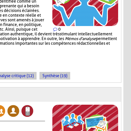
identifiée comme un
 prenante qui a besoin
s décisions éclairées.
 en contexte réelle et
lèves sont amenés à jouer
en finance, en politique,
c. Ainsi, puisque cet
0
tion authentique, il devient très stimulant intellectuellement
otivation à apprendre. En outre, les
Mémos d'analyse
permettent
ormations importantes sur les compétences rédactionnelles et
alyse critique (12)
Synthèse (19)