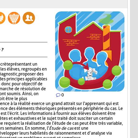
 ?
ncrète présentant un
 les élèves, regroupés en
iagnostic, proposer des
des principes applicables
 a donc pour objectif de
émarche de résolution de
ont soumis. Ainsi, on
0
it être le plus
nce à la réalité exerce un grand attrait sur l'apprenant qui est
ence des éléments théoriques présentés en périphérie du cas. Le
st l'écrit. Les informations à fournir aux élèves doivent être
ètes et exhaustives et le sujet traité doit susciter un certain
e requiert la réalisation de l'étude de cas peut être très variable,
urs semaines. En somme, l'
Étude de cas
est une
développer leurs habiletés de raisonnement et d’analyse via