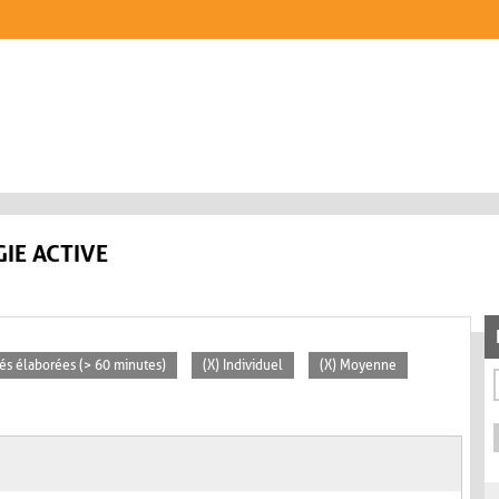
IE ACTIVE
ités élaborées (> 60 minutes)
(X) Individuel
(X) Moyenne