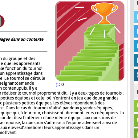
ages dans un contexte
on du groupe et des
ce que les apprenants
ale fonction du tournoi
 un apprentissage dans
. Le tournoi se déroule
nseignant demande
0
contenu puis, il y a
réaliser le tournoi proprement dit. Il y a deux types de tournois :
s petites équipes et celui où n'entrent en jeu que deux grandes
c plusieurs petites équipes, les élèves répondent à des
ce. Dans le cas du tournoi réalisé par deux grandes équipes,
quipe qui, à leur tour, choisissent librement leurs coéquipiers. La
tour de rôle à l'intérieur d'une même équipe, aux questions de
e réponse, la question s'adresse à l'équipe adverse et ainsi de
aux élèves d’améliorer leurs apprentissages dans un
motivant.