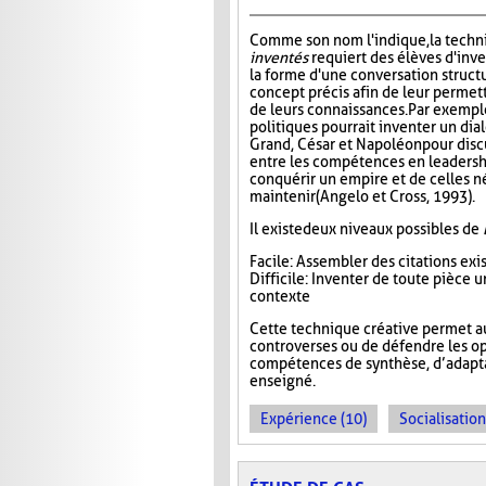
Comme son nom l'indique, la tech
inventés
requiert des élèves d'inv
la forme d'une conversation struct
concept précis afin de leur permett
de leurs connaissances. Par exempl
politiques pourrait inventer un di
Grand, César et Napoléon pour disc
entre les compétences en leadersh
conquérir un empire et de celles n
maintenir (Angelo et Cross, 1993).
Il existe deux niveaux possibles de
Facile : Assembler des citations ex
Difficile : Inventer de toute pièce
contexte
Cette technique créative permet a
controverses ou de défendre les op
compétences de synthèse, d’adaptat
enseigné.
Expérience (10)
Socialisation