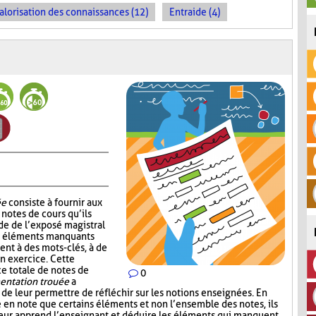
alorisation des connaissances (12)
Entraide (4)
ée
consiste à fournir aux
notes de cours qu’ils
de de l’exposé magistral
es éléments manquants
ent à des mots-clés, à de
un exercice. Cette
ce totale de notes de
0
ntation trouée
a
 de leur permettre de réfléchir sur les notions enseignées. En
e en note que certains éléments et non l’ensemble des notes, ils
leur apprend l’enseignant et déduire les éléments qui manquent.