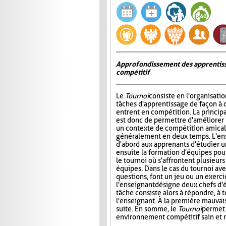
Approfondissement des apprentiss
compétitif
Le
Tournoi
consiste en l'organisati
tâches d'apprentissage de façon à 
entrent en compétition. La princip
est donc de permettre d'améliorer
un contexte de compétition amicale
généralement en deux temps. L'e
d'abord aux apprenants d'étudier un 
ensuite la formation d'équipes pour 
le tournoi où s'affrontent plusieur
équipes. Dans le cas du tournoi ave
questions, font un jeu ou un exerci
l'enseignant désigne deux chefs d'é
tâche consiste alors à répondre, à 
l'enseignant. À la première mauvais
suite. En somme, le
Tournoi
permet 
environnement compétitif sain et 