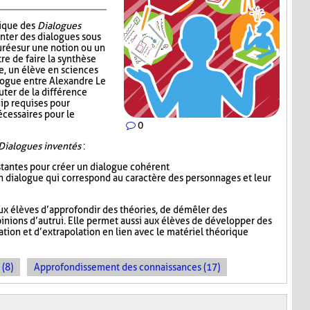
nique des
Dialogues
enter des dialogues sous
urée sur une notion ou un
re de faire la synthèse
e, un élève en sciences
alogue entre Alexandre Le
uter de la différence
ip requises pour
écessaires pour le
0
Dialogues inventés
:
istantes pour créer un dialogue cohérent
 un dialogue qui correspond au caractère des personnages et leur
ux élèves d’approfondir des théories, de démêler des
inions d’autrui. Elle permet aussi aux élèves de développer des
ion et d’extrapolation en lien avec le matériel théorique
 (8)
Approfondissement des connaissances (17)