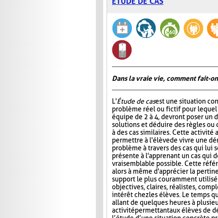
ÉTUDE DE CAS
Dans la vraie vie, comment fait-on
L'
Étude de cas
est une situation co
problème réel ou fictif pour lequel
équipe de 2 à 4, devront poser un d
solutions et déduire des règles ou 
à des cas similaires. Cette activité
permettre à l'élève de vivre une d
problème à travers des cas qui lui s
présente à l'apprenant un cas qui do
vraisemblable possible. Cette référe
alors à même d'apprécier la pertin
support le plus couramment utilisé e
objectives, claires, réalistes, compl
intérêt chez les élèves. Le temps qu
allant de quelques heures à plusie
activité permettant aux élèves de 