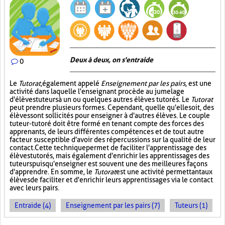
Deux à deux, on s'entraide
0
Le
Tutorat
, également appelé
Enseignement par les pairs
, est une
activité dans laquelle l'enseignant procède au jumelage
d'élèves tuteurs à un ou quelques autres élèves tutorés. Le
Tutorat
peut prendre plusieurs formes. Cependant, quelle qu'elle soit, des
élèves sont sollicités pour enseigner à d'autres élèves. Le couple
tuteur-tutoré doit être formé en tenant compte des forces des
apprenants, de leurs différentes compétences et de tout autre
facteur susceptible d'avoir des répercussions sur la qualité de leur
contact. Cette technique permet de faciliter l'apprentissage des
élèves tutorés, mais également d'enrichir les apprentissages des
tuteurs puisqu'enseigner est souvent une des meilleures façons
d'apprendre. En somme, le
Tutorat
est une activité permettant aux
élèves de faciliter et d'enrichir leurs apprentissages via le contact
avec leurs pairs.
Entraide (4)
Enseignement par les pairs (7)
Tuteurs (1)