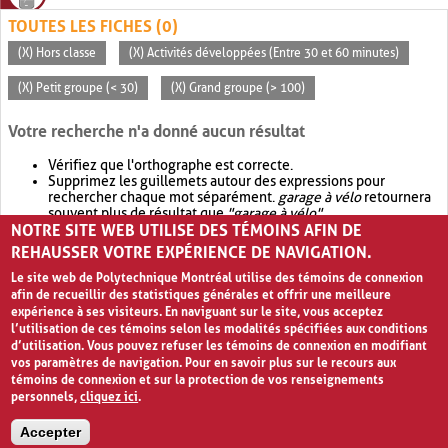
TOUTES LES FICHES (0)
(X) Hors classe
(X) Activités développées (Entre 30 et 60 minutes)
(X) Petit groupe (< 30)
(X) Grand groupe (> 100)
Votre recherche n'a donné aucun résultat
Vérifiez que l'orthographe est correcte.
Supprimez les guillemets autour des expressions pour
rechercher chaque mot séparément.
garage à vélo
retournera
souvent plus de résultat que
"garage à vélo"
.
NOTRE SITE WEB UTILISE DES TÉMOINS AFIN DE
Envisagez d'élargir votre recherche avec
OR
.
garage OR vélo
retournera souvent plus de résultat que
garage à vélo
.
REHAUSSER VOTRE EXPÉRIENCE DE NAVIGATION.
Le site web de Polytechnique Montréal utilise des témoins de connexion
afin de recueillir des statistiques générales et offrir une meilleure
expérience à ses visiteurs. En naviguant sur le site, vous acceptez
l’utilisation de ces témoins selon les modalités spécifiées aux conditions
d’utilisation. Vous pouvez refuser les témoins de connexion en modifiant
vos paramètres de navigation. Pour en savoir plus sur le recours aux
témoins de connexion et sur la protection de vos renseignements
personnels,
cliquez ici
.
Avis de confidentialité et conditions d’utilisation
Accepter