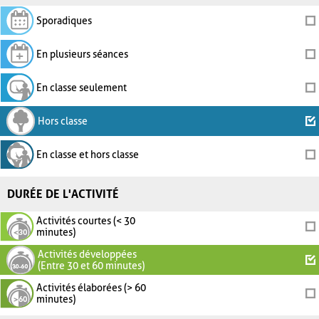
Sporadiques
En plusieurs séances
En classe seulement
Hors classe
En classe et hors classe
DURÉE DE L'ACTIVITÉ
Activités courtes (< 30
minutes)
Activités développées
(Entre 30 et 60 minutes)
Activités élaborées (> 60
minutes)