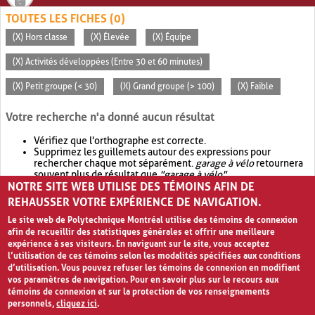
TOUTES LES FICHES (0)
(X) Hors classe
(X) Élevée
(X) Équipe
(X) Activités développées (Entre 30 et 60 minutes)
(X) Petit groupe (< 30)
(X) Grand groupe (> 100)
(X) Faible
Votre recherche n'a donné aucun résultat
Vérifiez que l'orthographe est correcte.
Supprimez les guillemets autour des expressions pour
rechercher chaque mot séparément.
garage à vélo
retournera
souvent plus de résultat que
"garage à vélo"
.
NOTRE SITE WEB UTILISE DES TÉMOINS AFIN DE
Envisagez d'élargir votre recherche avec
OR
.
garage OR vélo
retournera souvent plus de résultat que
garage à vélo
.
REHAUSSER VOTRE EXPÉRIENCE DE NAVIGATION.
Le site web de Polytechnique Montréal utilise des témoins de connexion
afin de recueillir des statistiques générales et offrir une meilleure
expérience à ses visiteurs. En naviguant sur le site, vous acceptez
l’utilisation de ces témoins selon les modalités spécifiées aux conditions
d’utilisation. Vous pouvez refuser les témoins de connexion en modifiant
vos paramètres de navigation. Pour en savoir plus sur le recours aux
témoins de connexion et sur la protection de vos renseignements
personnels,
cliquez ici
.
Avis de confidentialité et conditions d’utilisation