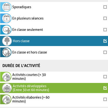
Sporadiques
En plusieurs séances
En classe seulement
Hors classe
En classe et hors classe
DURÉE DE L'ACTIVITÉ
Activités courtes (< 30
minutes)
Activités développées
(Entre 30 et 60 minutes)
Activités élaborées (> 60
minutes)