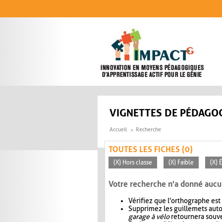
Aller au contenu principal
VIGNETTES DE PÉDAGOG
Accueil
Recherche
TOUTES LES FICHES (0)
(X) Hors classe
(X) Faible
(X) 
Votre recherche n'a donné aucu
Vérifiez que l'orthographe est
Supprimez les guillemets aut
garage à vélo
retournera souve