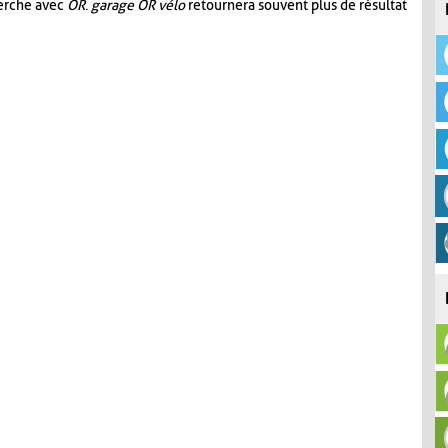
herche avec
OR
.
garage OR vélo
retournera souvent plus de résultat