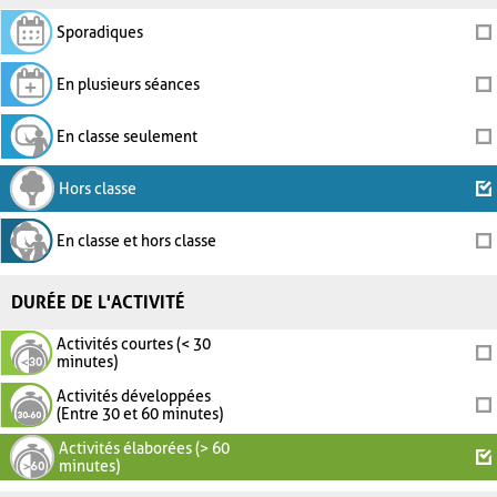
Sporadiques
En plusieurs séances
En classe seulement
Hors classe
En classe et hors classe
DURÉE DE L'ACTIVITÉ
Activités courtes (< 30
minutes)
Activités développées
(Entre 30 et 60 minutes)
Activités élaborées (> 60
minutes)