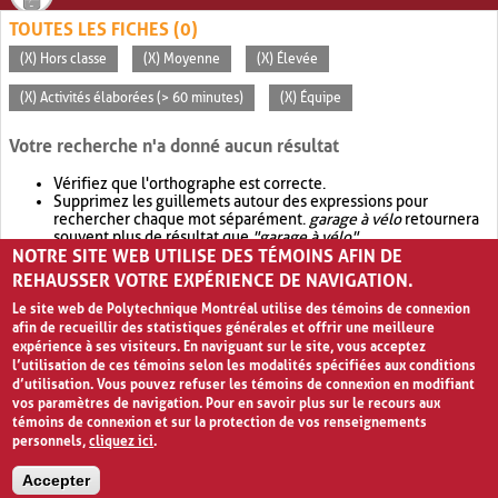
TOUTES LES FICHES (0)
(X) Hors classe
(X) Moyenne
(X) Élevée
(X) Activités élaborées (> 60 minutes)
(X) Équipe
Votre recherche n'a donné aucun résultat
Vérifiez que l'orthographe est correcte.
Supprimez les guillemets autour des expressions pour
rechercher chaque mot séparément.
garage à vélo
retournera
souvent plus de résultat que
"garage à vélo"
.
NOTRE SITE WEB UTILISE DES TÉMOINS AFIN DE
Envisagez d'élargir votre recherche avec
OR
.
garage OR vélo
retournera souvent plus de résultat que
garage à vélo
.
REHAUSSER VOTRE EXPÉRIENCE DE NAVIGATION.
Le site web de Polytechnique Montréal utilise des témoins de connexion
afin de recueillir des statistiques générales et offrir une meilleure
expérience à ses visiteurs. En naviguant sur le site, vous acceptez
l’utilisation de ces témoins selon les modalités spécifiées aux conditions
d’utilisation. Vous pouvez refuser les témoins de connexion en modifiant
vos paramètres de navigation. Pour en savoir plus sur le recours aux
témoins de connexion et sur la protection de vos renseignements
personnels,
cliquez ici
.
Avis de confidentialité et conditions d’utilisation
Accepter