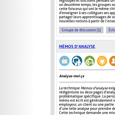
regroupés et discutent pendant u
un deuxième temps, les groupes s
cette fois ceux qui ont le même chi
d'enseigner à ses collègues ses ap
partager leurs apprentissages de so
nouvelles notions à partir de l’en
Groupe de discussion (5)
Éch
MÉMOS D’ANALYSE
Analyse-moi ça
La technique
Mémos d'analyse
exig
rédigent une ou deux pages d'analy
problématique spécifique. La perso
mémo est écrit est généralement 
employeur, un client ou une partie
d’une telle analyse pour prendre de
Cette technique demande une mise