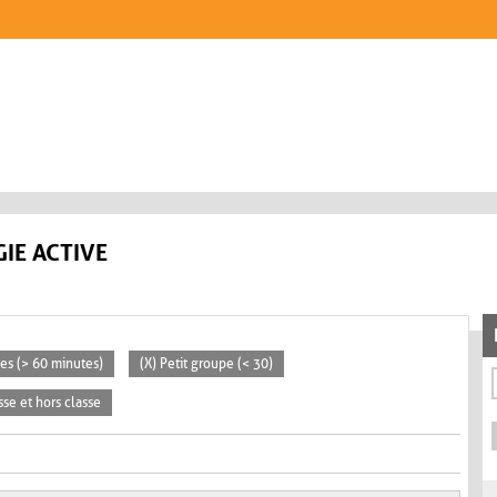
IE ACTIVE
ées (> 60 minutes)
(X) Petit groupe (< 30)
sse et hors classe