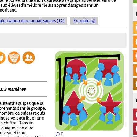
e réponse, la question s'adresse à l'équipe adverse et ainsi de
aux élèves d’améliorer leurs apprentissages dans un
motivant.
alorisation des connaissances (12)
Entraide (4)
s, 2 manières
autant d’équipes que la
prenants dans le groupe.
 nombre de sujets requis
nt se voit attribuer une
un chiffre. Dans un
 auxquels on aura
me sujet) sont
0