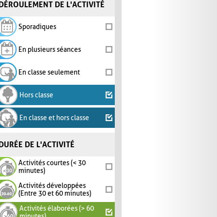
DÉROULEMENT DE L'ACTIVITÉ
Sporadiques
En plusieurs séances
En classe seulement
Hors classe
En classe et hors classe
DURÉE DE L'ACTIVITÉ
Activités courtes (< 30
minutes)
Activités développées
(Entre 30 et 60 minutes)
Activités élaborées (> 60
minutes)