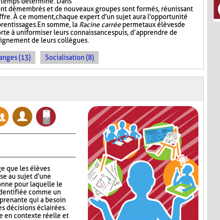
n temps déterminé. Dans
ont démembrés et de nouveaux groupes sont formés, réunissant
ffre. À ce moment, chaque expert d'un sujet aura l'opportunité
prentissages. En somme, la
Racine carrée
permet aux élèves de
rte à uniformiser leurs connaissances puis, d’apprendre de
seignement de leurs collègues.
anges (13)
Socialisation (8)
e que les élèves
se au sujet d'une
nne pour laquelle le
identifiée comme un
 prenante qui a besoin
s décisions éclairées.
 en contexte réelle et