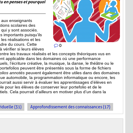
tu en penses et pourquoi
 aux enseignants
ations scolaires des
qui y sont associés.
 importants puisqu’ils
les réalisations et les
adre du cours. Cette
0
 vérifier si leurs élèves
entre les travaux réalisés et les concepts théoriques vus en
ment applicable dans les domaines où une performance
uels, l’écriture créative, la musique, la danse, le théâtre ou le
 portefolios peuvent être présentés sous la forme de fichiers
folios annotés
peuvent également être utiles dans des domaines
que automobile, la programmation informatique ou encore, les
ourrait aussi servir à évaluer les apprentissages d’élèves en
le pour les élèves de conserver leur portefolio et de le
els. Cela pourrait d’ailleurs en motiver plus d’un dans la
iduelle (31)
Approfondissement des connaissances (17)