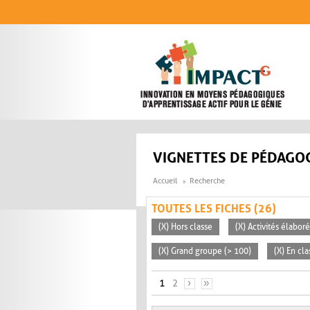
Aller au contenu principal
VIGNETTES DE PÉDAGOG
Accueil
Recherche
TOUTES LES FICHES (26)
(X) Hors classe
(X) Activités élabor
(X) Grand groupe (> 100)
(X) En cla
PAGES
1
2
›
»