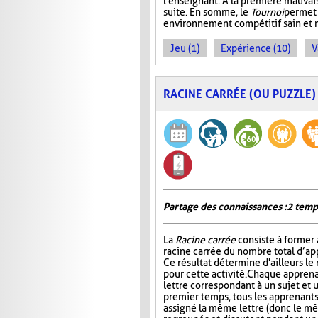
l'enseignant. À la première mauvais
suite. En somme, le
Tournoi
permet 
environnement compétitif sain et 
Jeu (1)
Expérience (10)
V
RACINE CARRÉE (OU PUZZLE)
Partage des connaissances : 2 temp
La
Racine carrée
consiste à former 
racine carrée du nombre total d’ap
Ce résultat détermine d'ailleurs le
pour cette activité. Chaque apprena
lettre correspondant à un sujet et 
premier temps, tous les apprenants
assigné la même lettre (donc le mê