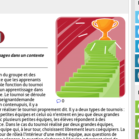
ages dans un contexte
on du groupe et des
ce que les apprenants
ale fonction du tournoi
 un apprentissage dans
. Le tournoi se déroule
nseignant demande
0
contenu puis, il y a
réaliser le tournoi proprement dit. Il y a deux types de tournois :
s petites équipes et celui où n'entrent en jeu que deux grandes
c plusieurs petites équipes, les élèves répondent à des
ce. Dans le cas du tournoi réalisé par deux grandes équipes,
quipe qui, à leur tour, choisissent librement leurs coéquipiers. La
tour de rôle à l'intérieur d'une même équipe, aux questions de