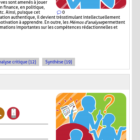
lèves sont amenés à jouer
en finance, en politique,
c. Ainsi, puisque cet
0
tion authentique, il devient très stimulant intellectuellement
otivation à apprendre. En outre, les
Mémos d'analyse
permettent
ormations importantes sur les compétences rédactionnelles et
alyse critique (12)
Synthèse (19)