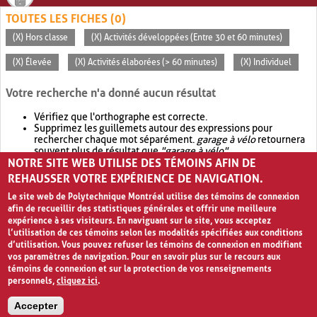
TOUTES LES FICHES (0)
(X) Hors classe
(X) Activités développées (Entre 30 et 60 minutes)
(X) Élevée
(X) Activités élaborées (> 60 minutes)
(X) Individuel
Votre recherche n'a donné aucun résultat
Vérifiez que l'orthographe est correcte.
Supprimez les guillemets autour des expressions pour
rechercher chaque mot séparément.
garage à vélo
retournera
souvent plus de résultat que
"garage à vélo"
.
NOTRE SITE WEB UTILISE DES TÉMOINS AFIN DE
Envisagez d'élargir votre recherche avec
OR
.
garage OR vélo
retournera souvent plus de résultat que
garage à vélo
.
REHAUSSER VOTRE EXPÉRIENCE DE NAVIGATION.
Le site web de Polytechnique Montréal utilise des témoins de connexion
afin de recueillir des statistiques générales et offrir une meilleure
expérience à ses visiteurs. En naviguant sur le site, vous acceptez
l’utilisation de ces témoins selon les modalités spécifiées aux conditions
d’utilisation. Vous pouvez refuser les témoins de connexion en modifiant
vos paramètres de navigation. Pour en savoir plus sur le recours aux
témoins de connexion et sur la protection de vos renseignements
personnels,
cliquez ici
.
Avis de confidentialité et conditions d’utilisation
Accepter