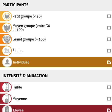
PARTICIPANTS
Petit groupe (< 30)
Moyen groupe (entre 30
et 100)
Grand groupe (> 100)
Équipe
Individuel
INTENSITÉ D'ANIMATION
Faible
Moyenne
Élevée