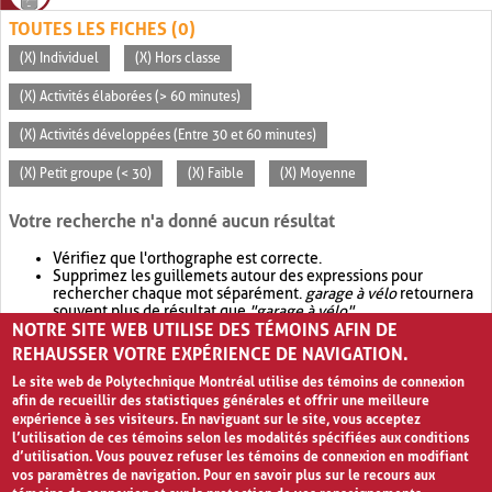
TOUTES LES FICHES (0)
(X) Individuel
(X) Hors classe
(X) Activités élaborées (> 60 minutes)
(X) Activités développées (Entre 30 et 60 minutes)
(X) Petit groupe (< 30)
(X) Faible
(X) Moyenne
Votre recherche n'a donné aucun résultat
Vérifiez que l'orthographe est correcte.
Supprimez les guillemets autour des expressions pour
rechercher chaque mot séparément.
garage à vélo
retournera
souvent plus de résultat que
"garage à vélo"
.
NOTRE SITE WEB UTILISE DES TÉMOINS AFIN DE
Envisagez d'élargir votre recherche avec
OR
.
garage OR vélo
retournera souvent plus de résultat que
garage à vélo
.
REHAUSSER VOTRE EXPÉRIENCE DE NAVIGATION.
Le site web de Polytechnique Montréal utilise des témoins de connexion
afin de recueillir des statistiques générales et offrir une meilleure
expérience à ses visiteurs. En naviguant sur le site, vous acceptez
l’utilisation de ces témoins selon les modalités spécifiées aux conditions
d’utilisation. Vous pouvez refuser les témoins de connexion en modifiant
vos paramètres de navigation. Pour en savoir plus sur le recours aux