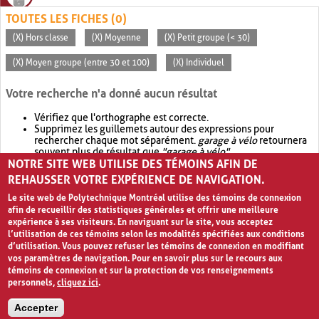
TOUTES LES FICHES (0)
(X) Hors classe
(X) Moyenne
(X) Petit groupe (< 30)
(X) Moyen groupe (entre 30 et 100)
(X) Individuel
Votre recherche n'a donné aucun résultat
Vérifiez que l'orthographe est correcte.
Supprimez les guillemets autour des expressions pour
rechercher chaque mot séparément.
garage à vélo
retournera
souvent plus de résultat que
"garage à vélo"
.
NOTRE SITE WEB UTILISE DES TÉMOINS AFIN DE
Envisagez d'élargir votre recherche avec
OR
.
garage OR vélo
retournera souvent plus de résultat que
garage à vélo
.
REHAUSSER VOTRE EXPÉRIENCE DE NAVIGATION.
Le site web de Polytechnique Montréal utilise des témoins de connexion
afin de recueillir des statistiques générales et offrir une meilleure
expérience à ses visiteurs. En naviguant sur le site, vous acceptez
l’utilisation de ces témoins selon les modalités spécifiées aux conditions
d’utilisation. Vous pouvez refuser les témoins de connexion en modifiant
vos paramètres de navigation. Pour en savoir plus sur le recours aux
témoins de connexion et sur la protection de vos renseignements
personnels,
cliquez ici
.
Avis de confidentialité et conditions d’utilisation
Accepter