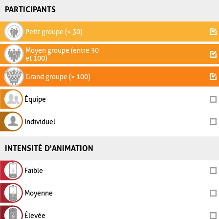
PARTICIPANTS
Petit groupe (< 30)
Moyen groupe (entre 30
et 100)
Grand groupe (> 100)
Équipe
Individuel
INTENSITÉ D'ANIMATION
Faible
Moyenne
Élevée