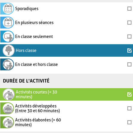
Sporadiques
En plusieurs séances
En classe seulement
Hors classe
En classe et hors classe
DURÉE DE L'ACTIVITÉ
Activités courtes (< 30
minutes)
Activités développées
(Entre 30 et 60 minutes)
Activités élaborées (> 60
minutes)