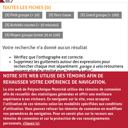
TOUTES LES FICHES (0)
(X) Petit groupe (< 30)
(X) Hors classe
(X) Grand groupe (> 100)
(X) Activités courtes (< 30 minutes)
(X) Moyen groupe (entre 30 et 100)
Votre recherche n'a donné aucun résultat
Vérifiez que l'orthographe est correcte.
Supprimez les guillemets autour des expressions pour
rechercher chaque mot séparément.
garage à vélo
retournera
souvent plus de résultat que
"garage à vélo"
.
NOTRE SITE WEB UTILISE DES TÉMOINS AFIN DE
Envisagez d'élargir votre recherche avec
OR
.
garage OR vélo
retournera souvent plus de résultat que
garage à vélo
.
REHAUSSER VOTRE EXPÉRIENCE DE NAVIGATION.
Le site web de Polytechnique Montréal utilise des témoins de connexion
afin de recueillir des statistiques générales et offrir une meilleure
expérience à ses visiteurs. En naviguant sur le site, vous acceptez
l’utilisation de ces témoins selon les modalités spécifiées aux conditions
d’utilisation. Vous pouvez refuser les témoins de connexion en modifiant
vos paramètres de navigation. Pour en savoir plus sur le recours aux
témoins de connexion et sur la protection de vos renseignements
personnels,
cliquez ici
.
Avis de confidentialité et conditions d’utilisation