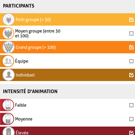
PARTICIPANTS
Petit groupe (< 30)
Moyen groupe (entre 30
et 100)
Grand groupe (> 100)
Équipe
Individuel
INTENSITÉ D'ANIMATION
Faible
Moyenne
Élevée