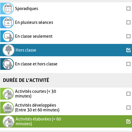
Sporadiques
En plusieurs séances
En classe seulement
Hors classe
En classe et hors classe
DURÉE DE L'ACTIVITÉ
Activités courtes (< 30
minutes)
Activités développées
(Entre 30 et 60 minutes)
Activités élaborées (> 60
minutes)