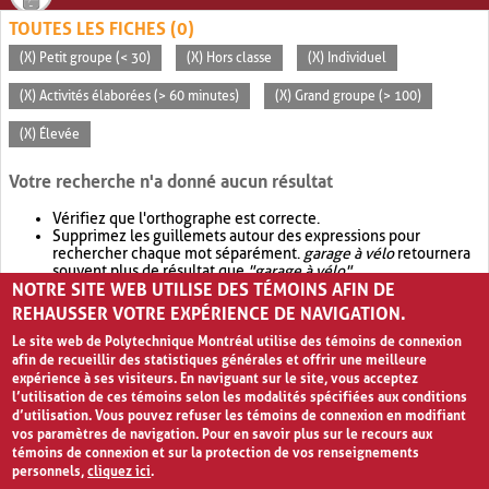
TOUTES LES FICHES (0)
(X) Petit groupe (< 30)
(X) Hors classe
(X) Individuel
(X) Activités élaborées (> 60 minutes)
(X) Grand groupe (> 100)
(X) Élevée
Votre recherche n'a donné aucun résultat
Vérifiez que l'orthographe est correcte.
Supprimez les guillemets autour des expressions pour
rechercher chaque mot séparément.
garage à vélo
retournera
souvent plus de résultat que
"garage à vélo"
.
NOTRE SITE WEB UTILISE DES TÉMOINS AFIN DE
Envisagez d'élargir votre recherche avec
OR
.
garage OR vélo
retournera souvent plus de résultat que
garage à vélo
.
REHAUSSER VOTRE EXPÉRIENCE DE NAVIGATION.
Le site web de Polytechnique Montréal utilise des témoins de connexion
afin de recueillir des statistiques générales et offrir une meilleure
expérience à ses visiteurs. En naviguant sur le site, vous acceptez
l’utilisation de ces témoins selon les modalités spécifiées aux conditions
d’utilisation. Vous pouvez refuser les témoins de connexion en modifiant
vos paramètres de navigation. Pour en savoir plus sur le recours aux
témoins de connexion et sur la protection de vos renseignements
personnels,
cliquez ici
.
Avis de confidentialité et conditions d’utilisation