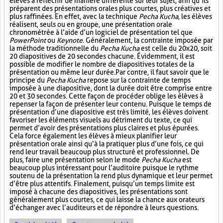
élèves à réfléchir de manière différente sur leur sujet, afin qu’ils
préparent des présentations orales plus courtes, plus créatives et
plus raffinées. En effet, avec la technique
Pecha Kucha
, les élèves
réalisent, seuls ou en groupe, une présentation orale
chronométrée à l’aide d’un logiciel de présentation tel que
PowerPoint
ou
Keynote
. Généralement, la contrainte imposée par
la méthode traditionnelle du
Pecha Kucha
est celle du 20x20, soit
20 diapositives de 20 secondes chacune. Évidemment, il est
possible de modifier le nombre de diapositives totales de la
présentation ou même leur durée. Par contre, il faut savoir que le
principe du
Pecha Kucha
repose sur la contrainte de temps
imposée à une diapositive, dont la durée doit être comprise entre
20 et 30 secondes. Cette façon de procéder oblige les élèves à
repenser la façon de présenter leur contenu. Puisque le temps de
présentation d’une diapositive est très limité, les élèves doivent
favoriser les éléments visuels au détriment du texte, ce qui
permet d’avoir des présentations plus claires et plus épurées.
Cela force également les élèves à mieux planifier leur
présentation orale ainsi qu’à la pratiquer plus d’une fois, ce qui
rend leur travail beaucoup plus structuré et professionnel. De
plus, faire une présentation selon le mode
Pecha Kucha
est
beaucoup plus intéressant pour l’auditoire puisque le rythme
soutenu de la présentation la rend plus dynamique et leur permet
d’être plus attentifs. Finalement, puisqu’un temps limite est
imposé à chacune des diapositives, les présentations sont
généralement plus courtes, ce qui laisse la chance aux orateurs
d’échanger avec l’auditeurs et de répondre à leurs questions.