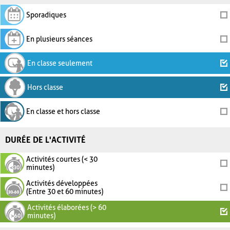
Sporadiques
En plusieurs séances
En classe seulement
Hors classe
En classe et hors classe
DURÉE DE L'ACTIVITÉ
Activités courtes (< 30
minutes)
Activités développées
(Entre 30 et 60 minutes)
Activités élaborées (> 60
minutes)