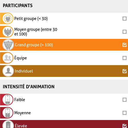
PARTICIPANTS
Petit groupe (< 30)
Moyen groupe (entre 30
et 100)
Grand groupe (> 100)
Équipe
Individuel
INTENSITÉ D'ANIMATION
Faible
Moyenne
Élevée