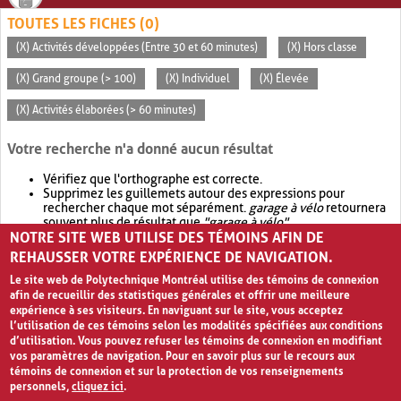
TOUTES LES FICHES (0)
(X) Activités développées (Entre 30 et 60 minutes)
(X) Hors classe
(X) Grand groupe (> 100)
(X) Individuel
(X) Élevée
(X) Activités élaborées (> 60 minutes)
Votre recherche n'a donné aucun résultat
Vérifiez que l'orthographe est correcte.
Supprimez les guillemets autour des expressions pour
rechercher chaque mot séparément.
garage à vélo
retournera
souvent plus de résultat que
"garage à vélo"
.
NOTRE SITE WEB UTILISE DES TÉMOINS AFIN DE
Envisagez d'élargir votre recherche avec
OR
.
garage OR vélo
retournera souvent plus de résultat que
garage à vélo
.
REHAUSSER VOTRE EXPÉRIENCE DE NAVIGATION.
Le site web de Polytechnique Montréal utilise des témoins de connexion
afin de recueillir des statistiques générales et offrir une meilleure
expérience à ses visiteurs. En naviguant sur le site, vous acceptez
l’utilisation de ces témoins selon les modalités spécifiées aux conditions
d’utilisation. Vous pouvez refuser les témoins de connexion en modifiant
vos paramètres de navigation. Pour en savoir plus sur le recours aux
témoins de connexion et sur la protection de vos renseignements
personnels,
cliquez ici
.
Avis de confidentialité et conditions d’utilisation