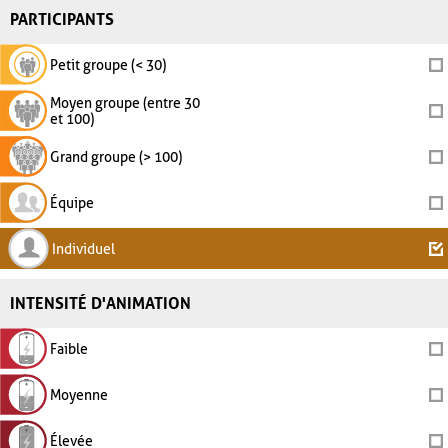
PARTICIPANTS
Petit groupe (< 30)
Moyen groupe (entre 30
et 100)
Grand groupe (> 100)
Équipe
Individuel
INTENSITÉ D'ANIMATION
Faible
Moyenne
Élevée