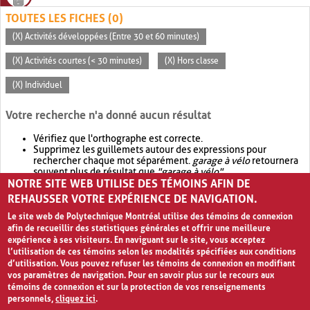
TOUTES LES FICHES (0)
(X) Activités développées (Entre 30 et 60 minutes)
(X) Activités courtes (< 30 minutes)
(X) Hors classe
(X) Individuel
Votre recherche n'a donné aucun résultat
Vérifiez que l'orthographe est correcte.
Supprimez les guillemets autour des expressions pour
rechercher chaque mot séparément.
garage à vélo
retournera
souvent plus de résultat que
"garage à vélo"
.
NOTRE SITE WEB UTILISE DES TÉMOINS AFIN DE
Envisagez d'élargir votre recherche avec
OR
.
garage OR vélo
retournera souvent plus de résultat que
garage à vélo
.
REHAUSSER VOTRE EXPÉRIENCE DE NAVIGATION.
Le site web de Polytechnique Montréal utilise des témoins de connexion
afin de recueillir des statistiques générales et offrir une meilleure
expérience à ses visiteurs. En naviguant sur le site, vous acceptez
l’utilisation de ces témoins selon les modalités spécifiées aux conditions
d’utilisation. Vous pouvez refuser les témoins de connexion en modifiant
vos paramètres de navigation. Pour en savoir plus sur le recours aux
témoins de connexion et sur la protection de vos renseignements
personnels,
cliquez ici
.
Avis de confidentialité et conditions d’utilisation