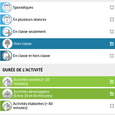
Sporadiques
En plusieurs séances
En classe seulement
Hors classe
En classe et hors classe
DURÉE DE L'ACTIVITÉ
Activités courtes (< 30
minutes)
Activités développées
(Entre 30 et 60 minutes)
Activités élaborées (> 60
minutes)