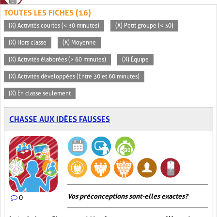
TOUTES LES FICHES (16)
(X) Activités courtes (< 30 minutes)
(X) Petit groupe (< 30)
(X) Hors classe
(X) Moyenne
(X) Activités élaborées (> 60 minutes)
(X) Équipe
(X) Activités développées (Entre 30 et 60 minutes)
(X) En classe seulement
CHASSE AUX IDÉES FAUSSES
Vos préconceptions sont-elles exactes ?
0