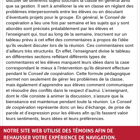
discuter de différents sujets touchant la classe en général ainsi
que sa gestion. Il sert à améliorer la vie en classe en réglant des
problèmes interpersonnels entre les élèves ou en discutant
d’éventuels projets pour le groupe. En général, le C
onseil de
coopération
a lieu une fois par semaine et les sujets qui y sont
abordés sont
précisés préalablement par les élèves et
l’enseignant qui, tout au long de la semaine, inscrivent sur un
tableau prévu à cet effet des commentaires à propos de l’idée
qu’ils veulent discuter lors de la réunion. Ces commentaires sont
d’ailleurs très structurés. En effet, l’enseignant divise le tableau
en différentes sections reflétant différents types de
commentaires et les élèves marquent leurs idées dans la case
correspondant le mieux à l’intervention qu’ils désirent effectuer
pendant le
Conseil de coopération
. Cette formule pédagogique
permet non seulement de gérer les problèmes de la classe,
mais également d’apprendre aux élèves comment communiquer
et résoudre des conflits dans le respect d’autrui. L’enseignant,
dont le rôle consiste à animer la discussion, s’assure que la
bienséance est maintenue pendant toute la réunion. Le
Conseil
de coopération
représente donc un lieu d’échange, de prise de
parole et d’expression pour les élèves afin qu’ils fassent valoir
leurs sentiments, leurs idées et leurs préférences.
Opinion (8)
Partage (13)
Rétroaction (4)
NOTRE SITE WEB UTILISE DES TÉMOINS AFIN DE
REHAUSSER VOTRE EXPÉRIENCE DE NAVIGATION.