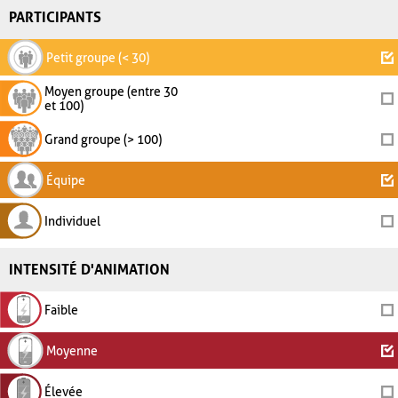
PARTICIPANTS
Petit groupe (< 30)
Moyen groupe (entre 30
et 100)
Grand groupe (> 100)
Équipe
Individuel
INTENSITÉ D'ANIMATION
Faible
Moyenne
Élevée