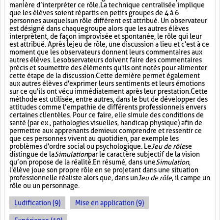
manière d’interpréter ce rôle. La technique centralisée implique
que les élèves soient répartis en petits groupes de 4 à 6
personnes auxquels un rôle différent est attribué. Un observateur
est désigné dans chaque groupe alors que les autres élèves
interprètent, de façon improvisée et spontanée, le rôle qui leur
est attribué. Après le jeu de rôle, une discussion a lieu et c'est à ce
moment que les observateurs donnent leurs commentaires aux
autres élèves. Les observateurs doivent faire des commentaires
précis et soumettre des éléments qu'ils ont notés pour alimenter
cette étape de la discussion. Cette dernière permet également
aux autres élèves d'exprimer leurs sentiments et leurs émotions
sur ce qu'ils ont vécu immédiatement après leur prestation. Cette
méthode est utilisée, entre autres, dans le but de développer des
attitudes comme l’empathie de différents professionnels envers
certaines clientèles. Pour ce faire, elle simule des conditions de
santé (par ex., pathologies visuelles, handicap physique) afin de
permettre aux apprenants de mieux comprendre et ressentir ce
que ces personnes vivent au quotidien, par exemple les
problèmes d'ordre social ou psychologique. Le
Jeu de rôle
se
distingue de la
Simulation
par le caractère subjectif de la vision
qu’on propose de la réalité. En résumé, dans une
Simulation
,
l'élève joue son propre rôle en se projetant dans une situation
professionnelle réaliste alors que, dans un
Jeu de rôle
, il campe un
rôle ou un personnage.
Ludification (9)
Mise en application (9)