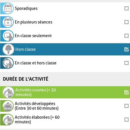
Sporadiques
En plusieurs séances
En classe seulement
Hors classe
En classe et hors classe
DURÉE DE L'ACTIVITÉ
Activités courtes (< 30
minutes)
Activités développées
(Entre 30 et 60 minutes)
Activités élaborées (> 60
minutes)