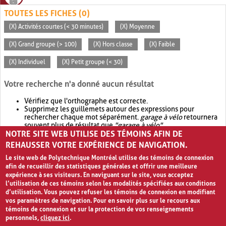
TOUTES LES FICHES (0)
(X) Activités courtes (< 30 minutes)
(X) Moyenne
(X) Grand groupe (> 100)
(X) Hors classe
(X) Faible
(X) Individuel
(X) Petit groupe (< 30)
Votre recherche n'a donné aucun résultat
Vérifiez que l'orthographe est correcte.
Supprimez les guillemets autour des expressions pour
rechercher chaque mot séparément.
garage à vélo
retournera
souvent plus de résultat que
"garage à vélo"
.
NOTRE SITE WEB UTILISE DES TÉMOINS AFIN DE
Envisagez d'élargir votre recherche avec
OR
.
garage OR vélo
retournera souvent plus de résultat que
garage à vélo
.
REHAUSSER VOTRE EXPÉRIENCE DE NAVIGATION.
Le site web de Polytechnique Montréal utilise des témoins de connexion
afin de recueillir des statistiques générales et offrir une meilleure
expérience à ses visiteurs. En naviguant sur le site, vous acceptez
l’utilisation de ces témoins selon les modalités spécifiées aux conditions
d’utilisation. Vous pouvez refuser les témoins de connexion en modifiant
vos paramètres de navigation. Pour en savoir plus sur le recours aux
témoins de connexion et sur la protection de vos renseignements
personnels,
cliquez ici
.
Avis de confidentialité et conditions d’utilisation