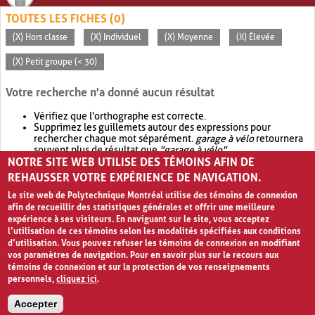
TOUTES LES FICHES (0)
(X) Hors classe
(X) Individuel
(X) Moyenne
(X) Élevée
(X) Petit groupe (< 30)
Votre recherche n'a donné aucun résultat
Vérifiez que l'orthographe est correcte.
Supprimez les guillemets autour des expressions pour
rechercher chaque mot séparément.
garage à vélo
retournera
souvent plus de résultat que
"garage à vélo"
.
NOTRE SITE WEB UTILISE DES TÉMOINS AFIN DE
Envisagez d'élargir votre recherche avec
OR
.
garage OR vélo
retournera souvent plus de résultat que
garage à vélo
.
REHAUSSER VOTRE EXPÉRIENCE DE NAVIGATION.
Le site web de Polytechnique Montréal utilise des témoins de connexion
afin de recueillir des statistiques générales et offrir une meilleure
expérience à ses visiteurs. En naviguant sur le site, vous acceptez
l’utilisation de ces témoins selon les modalités spécifiées aux conditions
d’utilisation. Vous pouvez refuser les témoins de connexion en modifiant
vos paramètres de navigation. Pour en savoir plus sur le recours aux
témoins de connexion et sur la protection de vos renseignements
personnels,
cliquez ici
.
Avis de confidentialité et conditions d’utilisation
Accepter