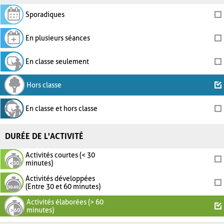
Sporadiques
En plusieurs séances
En classe seulement
Hors classe
En classe et hors classe
DURÉE DE L'ACTIVITÉ
Activités courtes (< 30
minutes)
Activités développées
(Entre 30 et 60 minutes)
Activités élaborées (> 60
minutes)