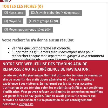
TOUTES LES FICHES (0)
(X) Hors classe
(X) Activités élaborées (> 60 minutes)
(X) Moyenne
(X) Petit groupe (< 30)
(X) Moyen groupe (entre 30 et 100)
Votre recherche n'a donné aucun résultat
Vérifiez que l'orthographe est correcte.
Supprimez les guillemets autour des expressions pour
rechercher chaque mot séparément.
garage à vélo
retournera
souvent plus de résultat que
"garage à vélo"
.
NOTRE SITE WEB UTILISE DES TÉMOINS AFIN DE
Envisagez d'élargir votre recherche avec
OR
.
garage OR vélo
retournera souvent plus de résultat que
garage à vélo
.
REHAUSSER VOTRE EXPÉRIENCE DE NAVIGATION.
Le site web de Polytechnique Montréal utilise des témoins de connexion
afin de recueillir des statistiques générales et offrir une meilleure
expérience à ses visiteurs. En naviguant sur le site, vous acceptez
l’utilisation de ces témoins selon les modalités spécifiées aux conditions
d’utilisation. Vous pouvez refuser les témoins de connexion en modifiant
vos paramètres de navigation. Pour en savoir plus sur le recours aux
témoins de connexion et sur la protection de vos renseignements
personnels,
cliquez ici
.
Avis de confidentialité et conditions d’utilisation