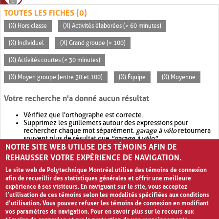
TOUTES LES FICHES (0)
(X) Hors classe
(X) Activités élaborées (> 60 minutes)
(X) Individuel
(X) Grand groupe (> 100)
(X) Activités courtes (< 30 minutes)
(X) Moyen groupe (entre 30 et 100)
(X) Équipe
(X) Moyenne
Votre recherche n'a donné aucun résultat
Vérifiez que l'orthographe est correcte.
Supprimez les guillemets autour des expressions pour
rechercher chaque mot séparément.
garage à vélo
retournera
souvent plus de résultat que
"garage à vélo"
.
NOTRE SITE WEB UTILISE DES TÉMOINS AFIN DE
Envisagez d'élargir votre recherche avec
OR
.
garage OR vélo
retournera souvent plus de résultat que
garage à vélo
.
REHAUSSER VOTRE EXPÉRIENCE DE NAVIGATION.
Le site web de Polytechnique Montréal utilise des témoins de connexion
afin de recueillir des statistiques générales et offrir une meilleure
expérience à ses visiteurs. En naviguant sur le site, vous acceptez
l’utilisation de ces témoins selon les modalités spécifiées aux conditions
d’utilisation. Vous pouvez refuser les témoins de connexion en modifiant
vos paramètres de navigation. Pour en savoir plus sur le recours aux