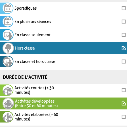
Sporadiques
En plusieurs séances
En classe seulement
Hors classe
En classe et hors classe
DURÉE DE L'ACTIVITÉ
Activités courtes (< 30
minutes)
Activités développées
(Entre 30 et 60 minutes)
Activités élaborées (> 60
minutes)