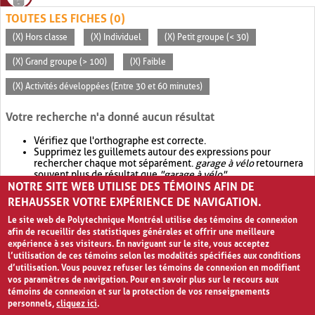
TOUTES LES FICHES (0)
(X) Hors classe
(X) Individuel
(X) Petit groupe (< 30)
(X) Grand groupe (> 100)
(X) Faible
(X) Activités développées (Entre 30 et 60 minutes)
Votre recherche n'a donné aucun résultat
Vérifiez que l'orthographe est correcte.
Supprimez les guillemets autour des expressions pour
rechercher chaque mot séparément.
garage à vélo
retournera
souvent plus de résultat que
"garage à vélo"
.
NOTRE SITE WEB UTILISE DES TÉMOINS AFIN DE
Envisagez d'élargir votre recherche avec
OR
.
garage OR vélo
retournera souvent plus de résultat que
garage à vélo
.
REHAUSSER VOTRE EXPÉRIENCE DE NAVIGATION.
Le site web de Polytechnique Montréal utilise des témoins de connexion
afin de recueillir des statistiques générales et offrir une meilleure
expérience à ses visiteurs. En naviguant sur le site, vous acceptez
l’utilisation de ces témoins selon les modalités spécifiées aux conditions
d’utilisation. Vous pouvez refuser les témoins de connexion en modifiant
vos paramètres de navigation. Pour en savoir plus sur le recours aux
témoins de connexion et sur la protection de vos renseignements
personnels,
cliquez ici
.
Avis de confidentialité et conditions d’utilisation