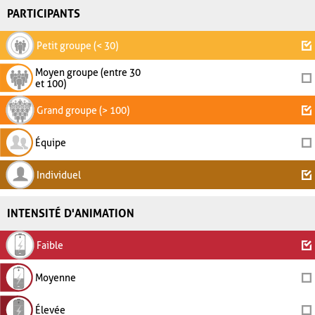
PARTICIPANTS
Petit groupe (< 30)
Moyen groupe (entre 30
et 100)
Grand groupe (> 100)
Équipe
Individuel
INTENSITÉ D'ANIMATION
Faible
Moyenne
Élevée