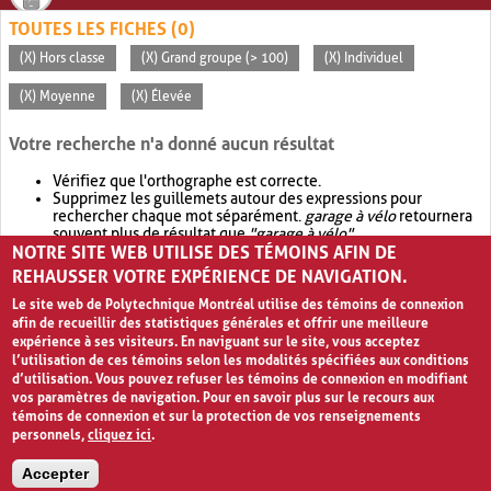
TOUTES LES FICHES (0)
(X) Hors classe
(X) Grand groupe (> 100)
(X) Individuel
(X) Moyenne
(X) Élevée
Votre recherche n'a donné aucun résultat
Vérifiez que l'orthographe est correcte.
Supprimez les guillemets autour des expressions pour
rechercher chaque mot séparément.
garage à vélo
retournera
souvent plus de résultat que
"garage à vélo"
.
NOTRE SITE WEB UTILISE DES TÉMOINS AFIN DE
Envisagez d'élargir votre recherche avec
OR
.
garage OR vélo
retournera souvent plus de résultat que
garage à vélo
.
REHAUSSER VOTRE EXPÉRIENCE DE NAVIGATION.
Le site web de Polytechnique Montréal utilise des témoins de connexion
afin de recueillir des statistiques générales et offrir une meilleure
expérience à ses visiteurs. En naviguant sur le site, vous acceptez
l’utilisation de ces témoins selon les modalités spécifiées aux conditions
d’utilisation. Vous pouvez refuser les témoins de connexion en modifiant
vos paramètres de navigation. Pour en savoir plus sur le recours aux
témoins de connexion et sur la protection de vos renseignements
personnels,
cliquez ici
.
Avis de confidentialité et conditions d’utilisation
Accepter