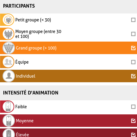
PARTICIPANTS
Petit groupe (< 30)
Moyen groupe (entre 30
et 100)
Grand groupe (> 100)
Équipe
Individuel
INTENSITÉ D'ANIMATION
Faible
Moyenne
Élevée