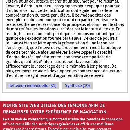
l’élève lit un court texte et choisit un seul mot pour le résumer.
Ensuite, il écrit un ou deux paragraphes pour expliquer pourquoi
il a choisi ce mot. Cette justification doit également refléter la
compréhension du texte par l’élève. Il devra donc citer des
exemples expliquant pourquoi ce mot en particulier résume le
texte, ses thèmes et ses concepts principaux et comment le choix
du mot reflète les émotions suscitées par la lecture du texte. En
réalité, le choix d’un mot spécifique est moins important que la
qualité de l’explication fournie par l’élève. L’exercice pourrait
tout aussi bien se faire après la présentation d’une leçon par
l’enseignant, que l’élève devrait résumer en un mot. La pratique
de cette technique aide les élèves à développer la capacité
d’écrire des résumés fortement condensés comportant de
grandes quantités d’informations pour favoriser plus
efficacement leur stockage dans la mémoire à long terme. De
plus, cet exercice aide à développer les compétences de lecture,
d’écriture, de synthèse et d’argumentation des élèves.
Réflexion individuelle (31)
Synthèse (19)
PAGES
NOTRE SITE WEB UTILISE DES TÉMOINS AFIN DE
1
2
3
4
›
»
REHAUSSER VOTRE EXPÉRIENCE DE NAVIGATION.
Le site web de Polytechnique Montréal utilise des témoins de connexion
afin de recueillir des statistiques générales et offrir une meilleure
expérience à ses visiteurs. En naviguant sur le site, vous acceptez