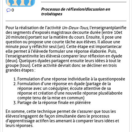
Processus de réflexion/discussion en
0
trois étapes
Pour la réalisation de l'activité
Un-Deux-Tous
, l'enseignant planifie
des segments d'exposés magistraux de courte durée (entre 10 et
20 minutes) portant sur la matière du cours. Ensuite, il pose une
question ou propose une courte tâche aux élèves. Il alloue une
minute pour y réfléchir seul (un). Cette étape est importante car
elle permet à l'élève de formuler une réponse élaborée. Puis,
l'enseignant invite les élèves à comparer leur réflexion en dyade
(deux). Quelques dyades partagent ensuite leurs idées à tout le
groupe (tous). Cette activité devrait donc se décliner en trois
grandes étapes :
Formulation d'une réponse individuelle à la question posée
Formulation d’une réponse en dyade (partage de la
réponse avec un coéquipier, écoute attentive de sa
réponse et création d'une nouvelle réponse plus élaborée
compte tenu de la mise en commun)
Partage de la réponse finale en plénière
En somme, cette technique permet de s'assurer que tous les
élèves s'engagent de façon simultanée dans le processus
d'apprentissage actif en les amenant à comparer leurs idées et
leurs réponses.