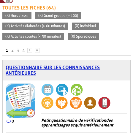
TOUTES LES FICHES (64)
(X) Hors classe
(X) Grand groupe (> 100)
(X) Activités élaborées (> 60 minutes)
(X) Individuel
(X) Activités courtes (< 30 minutes)
(X) Sporadiques
PAGES
1
2
3
4
›
»
QUESTIONNAIRE SUR LES CONNAISSANCES
ANTÉRIEURES
Petit questionnaire de vérification des
0
apprentissages acquis antérieurement