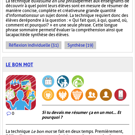
La technique du
Résumé en une phrase
permet aux enseignants de
découvrir à quel point leurs élèves sont en mesure de résumer de
manière concise, complète et créative une grande quantité
d'informations sur un sujet donné. La technique requiert donc des
élèves de répondre à la question : « Qui fait quoi, à qui, quand, où,
comment et pourquoi? » en une seule phrase. Cette longue
phrase sommaire permet d’évaluer la compréhension ainsi que
la capacité de synthèse des élèves.
Réflexion individuelle (31)
Synthèse (19)
LE BON MOT
Si tu devais me résumer ça en un mot... Et
0
pourquoi ?
La technique
Le bon mot
se fait en deux temps. Premièrement,