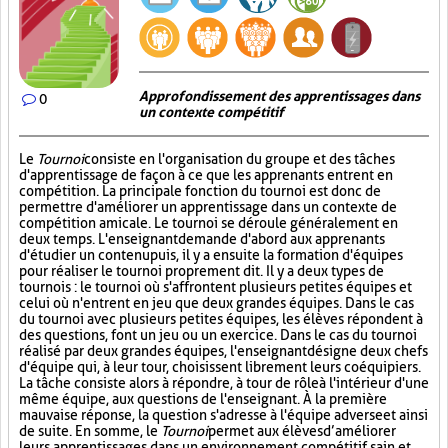
Approfondissement des apprentissages dans
0
un contexte compétitif
Le
Tournoi
consiste en l'organisation du groupe et des tâches
d'apprentissage de façon à ce que les apprenants entrent en
compétition. La principale fonction du tournoi est donc de
permettre d'améliorer un apprentissage dans un contexte de
compétition amicale. Le tournoi se déroule généralement en
deux temps. L'enseignant demande d'abord aux apprenants
d'étudier un contenu puis, il y a ensuite la formation d'équipes
pour réaliser le tournoi proprement dit. Il y a deux types de
tournois : le tournoi où s'affrontent plusieurs petites équipes et
celui où n'entrent en jeu que deux grandes équipes. Dans le cas
du tournoi avec plusieurs petites équipes, les élèves répondent à
des questions, font un jeu ou un exercice. Dans le cas du tournoi
réalisé par deux grandes équipes, l'enseignant désigne deux chefs
d'équipe qui, à leur tour, choisissent librement leurs coéquipiers.
La tâche consiste alors à répondre, à tour de rôle à l'intérieur d'une
même équipe, aux questions de l'enseignant. À la première
mauvaise réponse, la question s'adresse à l'équipe adverse et ainsi
de suite. En somme, le
Tournoi
permet aux élèves d’améliorer
leurs apprentissages dans un environnement compétitif sain et