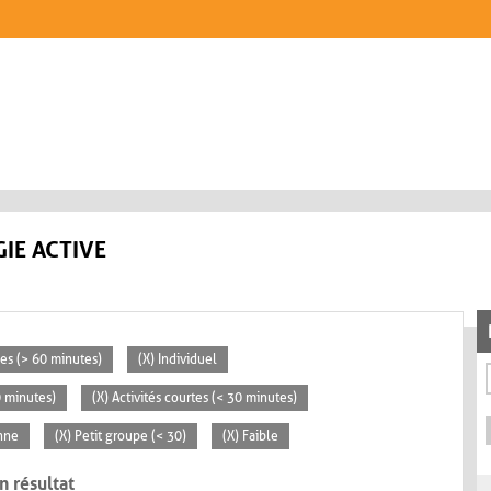
IE ACTIVE
ées (> 60 minutes)
(X) Individuel
0 minutes)
(X) Activités courtes (< 30 minutes)
nne
(X) Petit groupe (< 30)
(X) Faible
n résultat