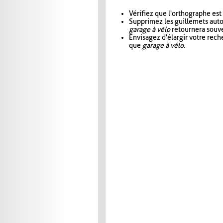
Vérifiez que l'orthographe est
Supprimez les guillemets aut
garage à vélo
retournera souve
Envisagez d'élargir votre rec
que
garage à vélo
.