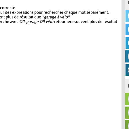
 correcte.
our des expressions pour rechercher chaque mot séparément.
nt plus de résultat que
"garage à vélo"
.
herche avec
OR
.
garage OR vélo
retournera souvent plus de résultat