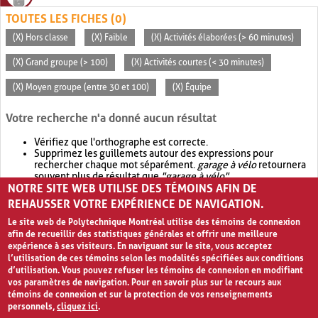
TOUTES LES FICHES (0)
(X) Hors classe
(X) Faible
(X) Activités élaborées (> 60 minutes)
(X) Grand groupe (> 100)
(X) Activités courtes (< 30 minutes)
(X) Moyen groupe (entre 30 et 100)
(X) Équipe
Votre recherche n'a donné aucun résultat
Vérifiez que l'orthographe est correcte.
Supprimez les guillemets autour des expressions pour
rechercher chaque mot séparément.
garage à vélo
retournera
souvent plus de résultat que
"garage à vélo"
.
NOTRE SITE WEB UTILISE DES TÉMOINS AFIN DE
Envisagez d'élargir votre recherche avec
OR
.
garage OR vélo
retournera souvent plus de résultat que
garage à vélo
.
REHAUSSER VOTRE EXPÉRIENCE DE NAVIGATION.
Le site web de Polytechnique Montréal utilise des témoins de connexion
afin de recueillir des statistiques générales et offrir une meilleure
expérience à ses visiteurs. En naviguant sur le site, vous acceptez
l’utilisation de ces témoins selon les modalités spécifiées aux conditions
d’utilisation. Vous pouvez refuser les témoins de connexion en modifiant
vos paramètres de navigation. Pour en savoir plus sur le recours aux
témoins de connexion et sur la protection de vos renseignements
personnels,
cliquez ici
.
Avis de confidentialité et conditions d’utilisation