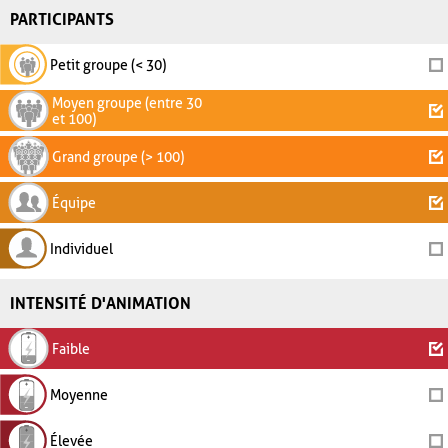
PARTICIPANTS
Petit groupe (< 30)
Moyen groupe (entre 30
et 100)
Grand groupe (> 100)
Équipe
Individuel
INTENSITÉ D'ANIMATION
Faible
Moyenne
Élevée