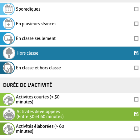
Sporadiques
En plusieurs séances
En classe seulement
Hors classe
En classe et hors classe
DURÉE DE L'ACTIVITÉ
Activités courtes (< 30
minutes)
Activités développées
(Entre 30 et 60 minutes)
Activités élaborées (> 60
minutes)