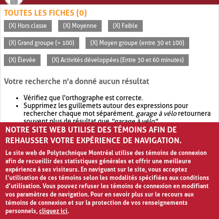
TOUTES LES FICHES (0)
(X) Hors classe
(X) Moyenne
(X) Faible
(X) Grand groupe (> 100)
(X) Moyen groupe (entre 30 et 100)
(X) Élevée
(X) Activités développées (Entre 30 et 60 minutes)
Votre recherche n'a donné aucun résultat
Vérifiez que l'orthographe est correcte.
Supprimez les guillemets autour des expressions pour
rechercher chaque mot séparément.
garage à vélo
retournera
souvent plus de résultat que
"garage à vélo"
.
NOTRE SITE WEB UTILISE DES TÉMOINS AFIN DE
Envisagez d'élargir votre recherche avec
OR
.
garage OR vélo
retournera souvent plus de résultat que
garage à vélo
.
REHAUSSER VOTRE EXPÉRIENCE DE NAVIGATION.
Le site web de Polytechnique Montréal utilise des témoins de connexion
afin de recueillir des statistiques générales et offrir une meilleure
expérience à ses visiteurs. En naviguant sur le site, vous acceptez
l’utilisation de ces témoins selon les modalités spécifiées aux conditions
d’utilisation. Vous pouvez refuser les témoins de connexion en modifiant
vos paramètres de navigation. Pour en savoir plus sur le recours aux
témoins de connexion et sur la protection de vos renseignements
personnels,
cliquez ici
.
Avis de confidentialité et conditions d’utilisation