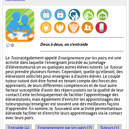
Deux à deux, on s'entraide
0
Le
Tutorat
, également appelé
Enseignement par les pairs
, est une
activité dans laquelle l'enseignant procède au jumelage
d'élèves tuteurs à un ou quelques autres élèves tutorés. Le
Tutorat
peut prendre plusieurs formes. Cependant, quelle qu'elle soit, des
élèves sont sollicités pour enseigner à d'autres élèves. Le couple
tuteur-tutoré doit être formé en tenant compte des forces des
apprenants, de leurs différentes compétences et de tout autre
facteur susceptible d'avoir des répercussions sur la qualité de leur
contact. Cette technique permet de faciliter l'apprentissage des
élèves tutorés, mais également d'enrichir les apprentissages des
tuteurs puisqu'enseigner est souvent une des meilleures façons
d'apprendre. En somme, le
Tutorat
est une activité permettant aux
élèves de faciliter et d'enrichir leurs apprentissages via le contact
avec leurs pairs.
Entraide (4)
Enseignement par les pairs (7)
Tuteurs (1)