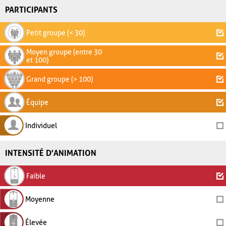
PARTICIPANTS
Petit groupe (< 30)
Moyen groupe (entre 30
et 100)
Grand groupe (> 100)
Équipe
Individuel
INTENSITÉ D'ANIMATION
Faible
Moyenne
Élevée