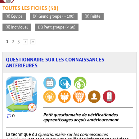
TOUTES LES FICHES (58)
(X) Équipe
(X) Grand groupe (> 100)
(X) Faible
(X) Individuel
(X) Petit groupe (< 30)
PAGES
1
2
3
›
»
QUESTIONNAIRE SUR LES CONNAISSANCES
ANTÉRIEURES
Petit questionnaire de vérification des
0
apprentissages acquis antérieurement
La technique du
Questionnaire sur les connaissances