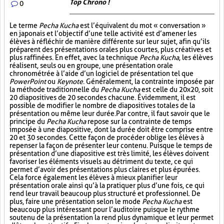
Top Chrono !
0
Le terme
Pecha Kucha
est l’équivalent du mot « conversation »
en japonais et l’objectif d’une telle activité est d’amener les
élèves à réfléchir de manière différente sur leur sujet, afin qu’ils
préparent des présentations orales plus courtes, plus créatives et
plus raffinées. En effet, avec la technique
Pecha Kucha
, les élèves
réalisent, seuls ou en groupe, une présentation orale
chronométrée à l’aide d’un logiciel de présentation tel que
PowerPoint
ou
Keynote
. Généralement, la contrainte imposée par
la méthode traditionnelle du
Pecha Kucha
est celle du 20x20, soit
20 diapositives de 20 secondes chacune. Évidemment, il est
possible de modifier le nombre de diapositives totales de la
présentation ou même leur durée. Par contre, il faut savoir que le
principe du
Pecha Kucha
repose sur la contrainte de temps
imposée à une diapositive, dont la durée doit être comprise entre
20 et 30 secondes. Cette façon de procéder oblige les élèves à
repenser la façon de présenter leur contenu. Puisque le temps de
présentation d’une diapositive est très limité, les élèves doivent
favoriser les éléments visuels au détriment du texte, ce qui
permet d’avoir des présentations plus claires et plus épurées.
Cela force également les élèves à mieux planifier leur
présentation orale ainsi qu’à la pratiquer plus d’une fois, ce qui
rend leur travail beaucoup plus structuré et professionnel. De
plus, faire une présentation selon le mode
Pecha Kucha
est
beaucoup plus intéressant pour l’auditoire puisque le rythme
soutenu de la présentation la rend plus dynamique et leur permet