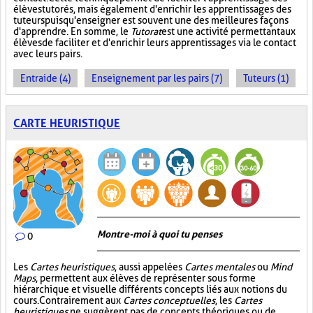
élèves tutorés, mais également d'enrichir les apprentissages des
tuteurs puisqu'enseigner est souvent une des meilleures façons
d'apprendre. En somme, le
Tutorat
est une activité permettant aux
élèves de faciliter et d'enrichir leurs apprentissages via le contact
avec leurs pairs.
Entraide (4)
Enseignement par les pairs (7)
Tuteurs (1)
CARTE HEURISTIQUE
Montre-moi à quoi tu penses
0
Les
Cartes heuristiques
, aussi appelées
Cartes mentales
ou
Mind
Maps
, permettent aux élèves de représenter sous forme
hiérarchique et visuelle différents concepts liés aux notions du
cours. Contrairement aux
Cartes conceptuelles
, les
Cartes
heuristiques
ne suggèrent pas de concepts théoriques ou de