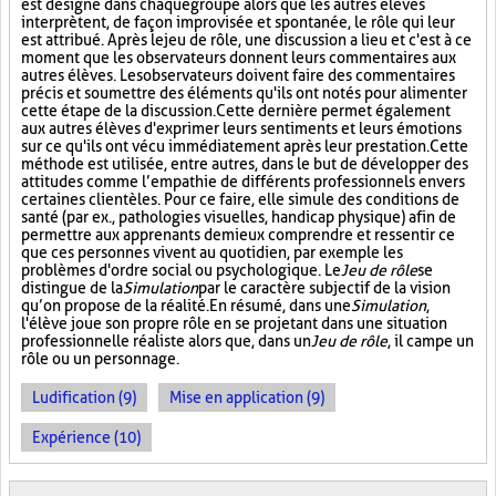
est désigné dans chaque groupe alors que les autres élèves
interprètent, de façon improvisée et spontanée, le rôle qui leur
est attribué. Après le jeu de rôle, une discussion a lieu et c'est à ce
moment que les observateurs donnent leurs commentaires aux
autres élèves. Les observateurs doivent faire des commentaires
précis et soumettre des éléments qu'ils ont notés pour alimenter
cette étape de la discussion. Cette dernière permet également
aux autres élèves d'exprimer leurs sentiments et leurs émotions
sur ce qu'ils ont vécu immédiatement après leur prestation. Cette
méthode est utilisée, entre autres, dans le but de développer des
attitudes comme l’empathie de différents professionnels envers
certaines clientèles. Pour ce faire, elle simule des conditions de
santé (par ex., pathologies visuelles, handicap physique) afin de
permettre aux apprenants de mieux comprendre et ressentir ce
que ces personnes vivent au quotidien, par exemple les
problèmes d'ordre social ou psychologique. Le
Jeu de rôle
se
distingue de la
Simulation
par le caractère subjectif de la vision
qu’on propose de la réalité. En résumé, dans une
Simulation
,
l'élève joue son propre rôle en se projetant dans une situation
professionnelle réaliste alors que, dans un
Jeu de rôle
, il campe un
rôle ou un personnage.
Ludification (9)
Mise en application (9)
Expérience (10)