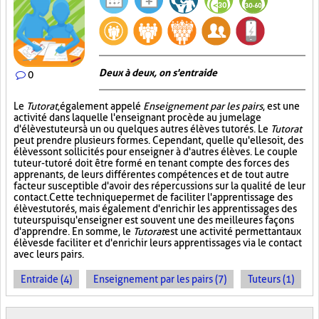
Deux à deux, on s'entraide
0
Le
Tutorat
, également appelé
Enseignement par les pairs
, est une
activité dans laquelle l'enseignant procède au jumelage
d'élèves tuteurs à un ou quelques autres élèves tutorés. Le
Tutorat
peut prendre plusieurs formes. Cependant, quelle qu'elle soit, des
élèves sont sollicités pour enseigner à d'autres élèves. Le couple
tuteur-tutoré doit être formé en tenant compte des forces des
apprenants, de leurs différentes compétences et de tout autre
facteur susceptible d'avoir des répercussions sur la qualité de leur
contact. Cette technique permet de faciliter l'apprentissage des
élèves tutorés, mais également d'enrichir les apprentissages des
tuteurs puisqu'enseigner est souvent une des meilleures façons
d'apprendre. En somme, le
Tutorat
est une activité permettant aux
élèves de faciliter et d'enrichir leurs apprentissages via le contact
avec leurs pairs.
Entraide (4)
Enseignement par les pairs (7)
Tuteurs (1)