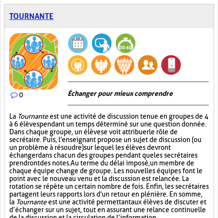
TOURNANTE
Échanger pour mieux comprendre
0
La
Tournante
est une activité de discussion tenue en groupes de 4
à 6 élèves pendant un temps déterminé sur une question donnée.
Dans chaque groupe, un élève se voit attribuer le rôle de
secrétaire. Puis, l'enseignant propose un sujet de discussion (ou
un problème à résoudre) sur lequel les élèves devront
échanger dans chacun des groupes pendant que les secrétaires
prendront des notes. Au terme du délai imposé, un membre de
chaque équipe change de groupe. Les nouvelles équipes font le
point avec le nouveau venu et la discussion est relancée. La
rotation se répète un certain nombre de fois. Enfin, les secrétaires
partagent leurs rapports lors d'un retour en plénière. En somme,
la
Tournante
est une activité permettant aux élèves de discuter et
d’échanger sur un sujet, tout en assurant une relance continuelle
de la discussion et la circulation de l’information.