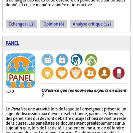
d'échanger des idées et de défendre un point de vue sur un sujet
donné, et ce, de manière animée et interactive.
Échanges (13)
Opinion (8)
Analyse critique (12)
PANEL
Qu'est-ce que les nouveaux experts en disent
0
?
Le
Panel
est une activité lors de laquelle l'enseignant présente un
sujet de discussion aux élèves et sélectionne, parmi ces derniers,
des panélistes qui devront débattre du sujet choisi devant le reste
de la classe. Les panélistes se documentent préalablement sur le
sujet afin que, lors de l’activité, ils soient en mesure de défendre
leur point de vue. Les élèves formant l’auditoire sont invités à