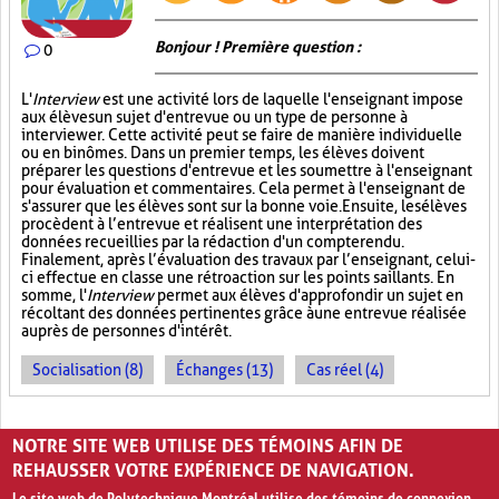
Bonjour ! Première question :
0
L'
Interview
est une activité lors de laquelle l'enseignant impose
aux élèves un sujet d'entrevue ou un type de personne à
interviewer. Cette activité peut se faire de manière individuelle
ou en binômes. Dans un premier temps, les élèves doivent
préparer les questions d'entrevue et les soumettre à l'enseignant
pour évaluation et commentaires. Cela permet à l'enseignant de
s'assurer que les élèves sont sur la bonne voie. Ensuite, les élèves
procèdent à l’entrevue et réalisent une interprétation des
données recueillies par la rédaction d'un compte rendu.
Finalement, après l’évaluation des travaux par l’enseignant, celui-
ci effectue en classe une rétroaction sur les points saillants. En
somme, l'
Interview
permet aux élèves d'approfondir un sujet en
récoltant des données pertinentes grâce à une entrevue réalisée
auprès de personnes d'intérêt.
Socialisation (8)
Échanges (13)
Cas réel (4)
PAGES
NOTRE SITE WEB UTILISE DES TÉMOINS AFIN DE
1
2
›
»
REHAUSSER VOTRE EXPÉRIENCE DE NAVIGATION.