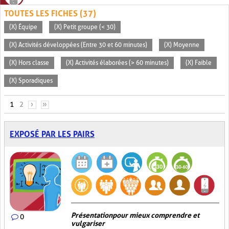
TOUTES LES FICHES (37)
(X) Équipe
(X) Petit groupe (< 30)
(X) Activités développées (Entre 30 et 60 minutes)
(X) Moyenne
(X) Hors classe
(X) Activités élaborées (> 60 minutes)
(X) Faible
(X) Sporadiques
PAGES
1
2
›
»
EXPOSÉ PAR LES PAIRS
Présentation pour mieux comprendre et
0
vulgariser