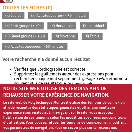
TOUTES LES FICHES (0)
(X) Équipe
(X) Activités courtes (< 30 minutes)
(X) Petit groupe (< 30)
(X) Hors classe
(X) Individuel
(X) Grand groupe (> 100)
(X) Moyenne
(X) Faible
(X) Activités élaborées (> 60 minutes)
Votre recherche n'a donné aucun résultat
Vérifiez que l'orthographe est correcte.
Supprimez les guillemets autour des expressions pour
rechercher chaque mot séparément.
garage à vélo
retournera
souvent plus de résultat que
"garage à vélo"
.
NOTRE SITE WEB UTILISE DES TÉMOINS AFIN DE
Envisagez d'élargir votre recherche avec
OR
.
garage OR vélo
retournera souvent plus de résultat que
garage à vélo
.
REHAUSSER VOTRE EXPÉRIENCE DE NAVIGATION.
Le site web de Polytechnique Montréal utilise des témoins de connexion
afin de recueillir des statistiques générales et offrir une meilleure
expérience à ses visiteurs. En naviguant sur le site, vous acceptez
l’utilisation de ces témoins selon les modalités spécifiées aux conditions
d’utilisation. Vous pouvez refuser les témoins de connexion en modifiant
vos paramètres de navigation. Pour en savoir plus sur le recours aux