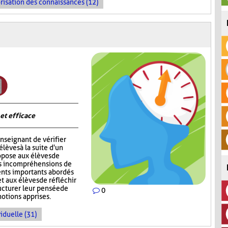
risation des connaissances (12)
 et efficace
nseignant de vérifier
èves à la suite d'un
opose aux élèves de
rs incompréhensions de
ents importants abordés
t aux élèves de réfléchir
ructurer leur pensée de
0
notions apprises.
iduelle (31)