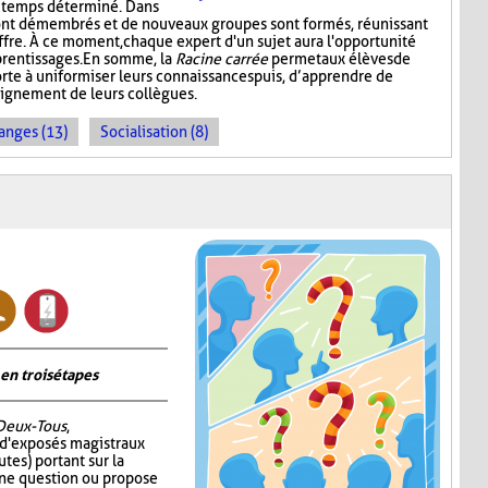
n temps déterminé. Dans
ont démembrés et de nouveaux groupes sont formés, réunissant
ffre. À ce moment, chaque expert d'un sujet aura l'opportunité
prentissages. En somme, la
Racine carrée
permet aux élèves de
rte à uniformiser leurs connaissances puis, d’apprendre de
seignement de leurs collègues.
anges (13)
Socialisation (8)
en trois étapes
Deux-Tous
,
 d'exposés magistraux
tes) portant sur la
 une question ou propose