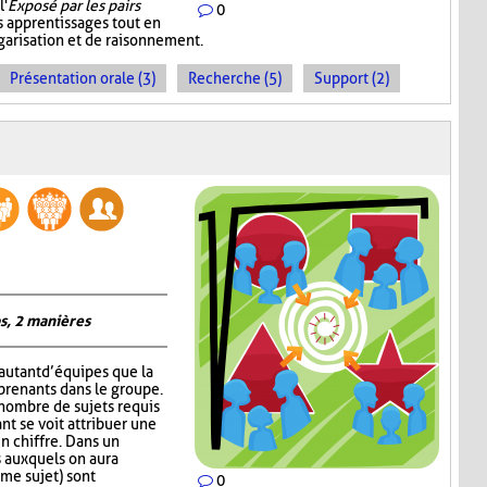
l'
Exposé par les pairs
0
s apprentissages tout en
garisation et de raisonnement.
Présentation orale (3)
Recherche (5)
Support (2)
s, 2 manières
autant d’équipes que la
prenants dans le groupe.
 nombre de sujets requis
nt se voit attribuer une
un chiffre. Dans un
 auxquels on aura
me sujet) sont
0