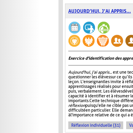
AUJOURD’HUI, J’AI APPRIS...
Exercice d'identification des appre
Aujourd'hui, j'ai appris...
est une te
questionner les élèves sur ce qu’ils
leçon. L'enseignant les invite à ré
apprentissages réalisés pour ensuit
puis, verbalement. Les élèves dével
capacité à identifier et à résumer 
importants. Cette technique diffère
réflexion
puisqu'elle ne cible pas 
difficulté en particulier. Elle dem
à l'importance relative de ce qui a é
Réflexion individuelle (31)
Va