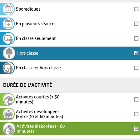
Sporadiques
En plusieurs séances
En classe seulement
Hors classe
En classe et hors classe
DURÉE DE L'ACTIVITÉ
Activités courtes (< 30
minutes)
Activités développées
(Entre 30 et 60 minutes)
Activités élaborées (> 60
minutes)