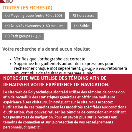
TOUTES LES FICHES (0)
(X) Moyen groupe (entre 30 et 100)
(X) Hors classe
(X) Activités élaborées (> 60 minutes)
(X) Faible
(X) Petit groupe (< 30)
Votre recherche n'a donné aucun résultat
Vérifiez que l'orthographe est correcte.
Supprimez les guillemets autour des expressions pour
rechercher chaque mot séparément.
garage à vélo
retournera
souvent plus de résultat que
"garage à vélo"
.
NOTRE SITE WEB UTILISE DES TÉMOINS AFIN DE
Envisagez d'élargir votre recherche avec
OR
.
garage OR vélo
retournera souvent plus de résultat que
garage à vélo
.
REHAUSSER VOTRE EXPÉRIENCE DE NAVIGATION.
Le site web de Polytechnique Montréal utilise des témoins de connexion
afin de recueillir des statistiques générales et offrir une meilleure
expérience à ses visiteurs. En naviguant sur le site, vous acceptez
l’utilisation de ces témoins selon les modalités spécifiées aux conditions
d’utilisation. Vous pouvez refuser les témoins de connexion en modifiant
vos paramètres de navigation. Pour en savoir plus sur le recours aux
témoins de connexion et sur la protection de vos renseignements
personnels,
cliquez ici
.
Avis de confidentialité et conditions d’utilisation