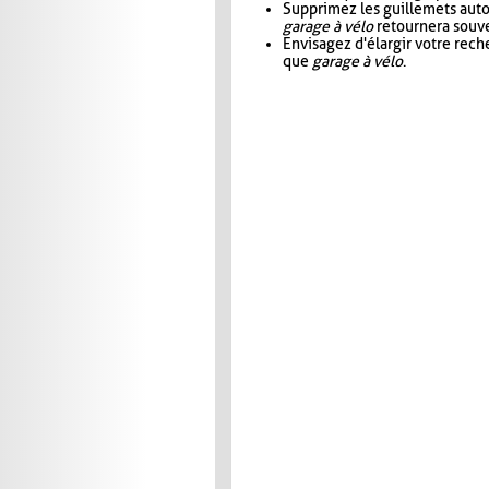
Supprimez les guillemets aut
garage à vélo
retournera souve
Envisagez d'élargir votre rec
que
garage à vélo
.