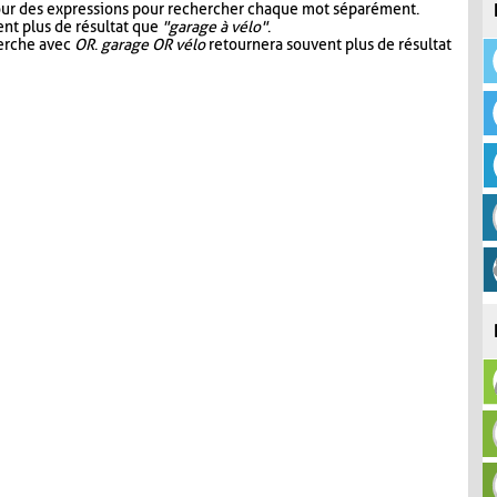
our des expressions pour rechercher chaque mot séparément.
nt plus de résultat que
"garage à vélo"
.
herche avec
OR
.
garage OR vélo
retournera souvent plus de résultat