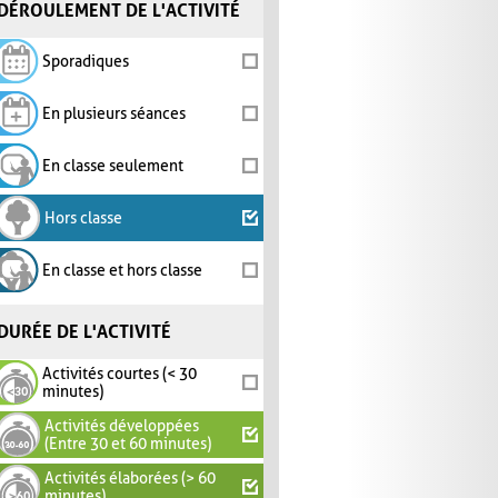
DÉROULEMENT DE L'ACTIVITÉ
Sporadiques
En plusieurs séances
En classe seulement
Hors classe
En classe et hors classe
DURÉE DE L'ACTIVITÉ
Activités courtes (< 30
minutes)
Activités développées
(Entre 30 et 60 minutes)
Activités élaborées (> 60
minutes)