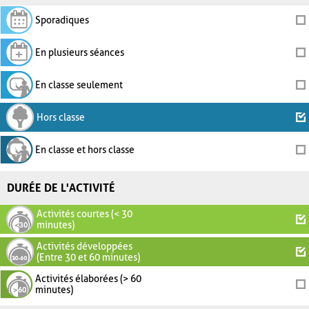
Sporadiques
En plusieurs séances
En classe seulement
Hors classe
En classe et hors classe
DURÉE DE L'ACTIVITÉ
Activités courtes (< 30
minutes)
Activités développées
(Entre 30 et 60 minutes)
Activités élaborées (> 60
minutes)