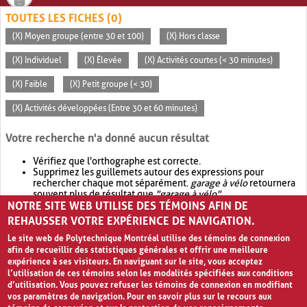
TOUTES LES FICHES (0)
(X) Moyen groupe (entre 30 et 100)
(X) Hors classe
(X) Individuel
(X) Élevée
(X) Activités courtes (< 30 minutes)
(X) Faible
(X) Petit groupe (< 30)
(X) Activités développées (Entre 30 et 60 minutes)
Votre recherche n'a donné aucun résultat
Vérifiez que l'orthographe est correcte.
Supprimez les guillemets autour des expressions pour
rechercher chaque mot séparément.
garage à vélo
retournera
souvent plus de résultat que
"garage à vélo"
.
NOTRE SITE WEB UTILISE DES TÉMOINS AFIN DE
Envisagez d'élargir votre recherche avec
OR
.
garage OR vélo
retournera souvent plus de résultat que
garage à vélo
.
REHAUSSER VOTRE EXPÉRIENCE DE NAVIGATION.
Le site web de Polytechnique Montréal utilise des témoins de connexion
afin de recueillir des statistiques générales et offrir une meilleure
expérience à ses visiteurs. En naviguant sur le site, vous acceptez
l’utilisation de ces témoins selon les modalités spécifiées aux conditions
d’utilisation. Vous pouvez refuser les témoins de connexion en modifiant
vos paramètres de navigation. Pour en savoir plus sur le recours aux